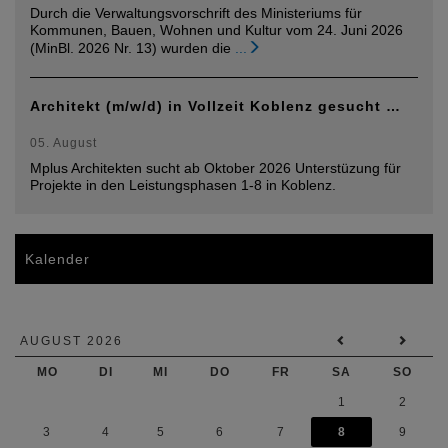
Durch die Verwaltungsvorschrift des Ministeriums für
Kommunen, Bauen, Wohnen und Kultur vom 24. Juni 2026
(MinBl. 2026 Nr. 13) wurden die
...
Architekt (m/w/d) in Vollzeit Koblenz gesucht …
05. August
Mplus Architekten sucht ab Oktober 2026 Unterstüzung für
Projekte in den Leistungsphasen 1-8 in Koblenz.
Kalender
AUGUST 2026
MO
DI
MI
DO
FR
SA
SO
1
2
3
4
5
6
7
8
9