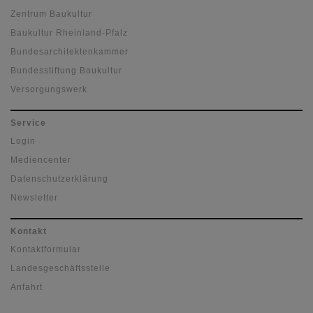
Zentrum Baukultur
Baukultur Rheinland-Pfalz
Bundesarchitektenkammer
Bundesstiftung Baukultur
Versorgungswerk
Service
Login
Mediencenter
Datenschutzerklärung
Newsletter
Kontakt
Kontaktformular
Landesgeschäftsstelle
Anfahrt