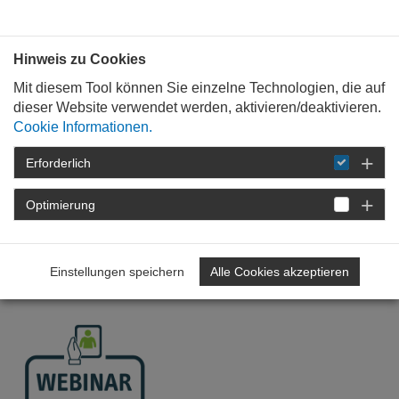
Bauen mit
Plan
:
die
architekten
.org
Hinweis zu Cookies
Mit diesem Tool können Sie einzelne Technologien, die auf
dieser Website verwendet werden, aktivieren/deaktivieren.
Cookie Informationen.
Erforderlich
STARTSEITE
VERANSTALTUNGEN
DETAIL
Optimierung
Ausschreibung und Vergabe
durch Architekten
Einstellungen speichern
Alle Cookies akzeptieren