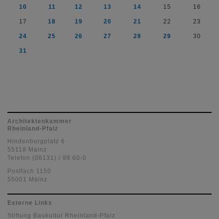
10
11
12
13
14
15
16
17
18
19
20
21
22
23
24
25
26
27
28
29
30
31
Architektenkammer
Rheinland-Pfalz
Hindenburgplatz 6
55118 Mainz
Telefon (06131) / 99 60-0
Postfach 1150
55001 Mainz
Externe Links
Stiftung Baukultur Rheinland-Pfalz