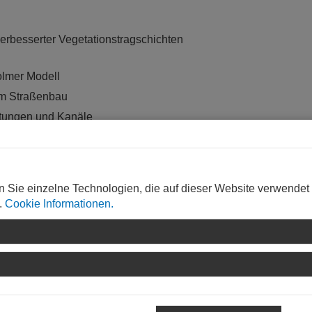
rbesserter Vegetationstragschichten
olmer Modell
im Straßenbau
itungen und Kanäle
handener Vegetation
egleitung (BaumBB)
 Verkehrsflächen mit Baumbestand
n Sie einzelne Technologien, die auf dieser Website verwendet
konzepte
.
Cookie Informationen.
anung und Ausführung von
ewerten. Die Teilnehmer lernen, mit
mzugehen, um diese zukünftig besser