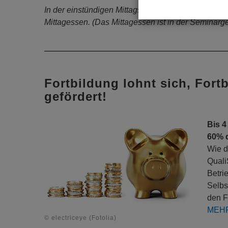
In der einstündigen Mittagspause besteht die Mög
Mittagessen. (Das Mittagessen ist in der Seminarg
Fortbildung lohnt sich, Fort
gefördert!
Bis 4
60% 
Wie d
Quali
Betri
Selbs
den F
MEH
© electriceye (Fotolia)