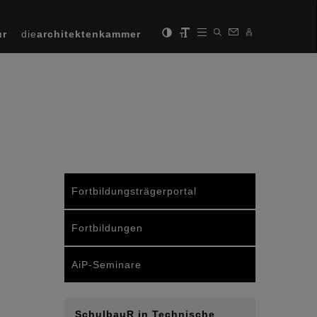
ur
die
architektenkammer
Fortbildungsträgerportal
Fortbildungen
AiP-Seminare
SchulbauR in Technische