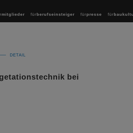
r
mitglieder
für
berufseinsteiger
für
presse
für
baukult
DETAIL
etationstechnik bei