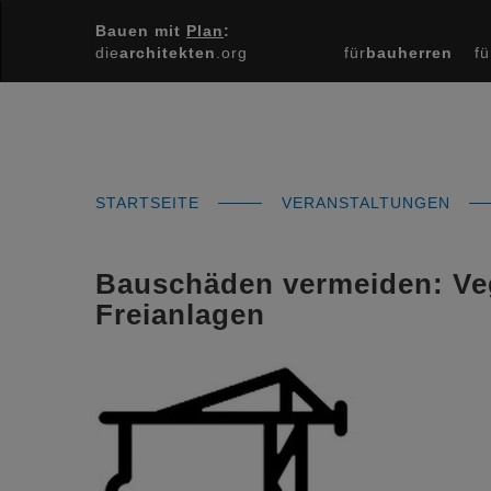
Bauen mit
Plan
:
die
architekten
.org
für
bauherren
fü
STARTSEITE
VERANSTALTUNGEN
Bauschäden vermeiden: Veg
Freianlagen