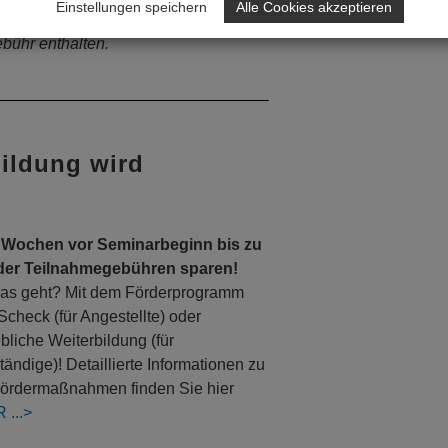
Einstellungen speichern
Alle Cookies akzeptieren
lichkeit zum gemeinsamen
ebühr enthalten.
bildung wird
 Wochen vor Seminarbeginn bis zu
der Teilnahmegebühren sparen!
as geht? Mit dem Förderprogramm
Scheck (für Angestellte) oder
ebliche Weiterbildung (für
tändige)! Detaillierte Informationen zu
ördermaßnahmen finden Sie hier
R