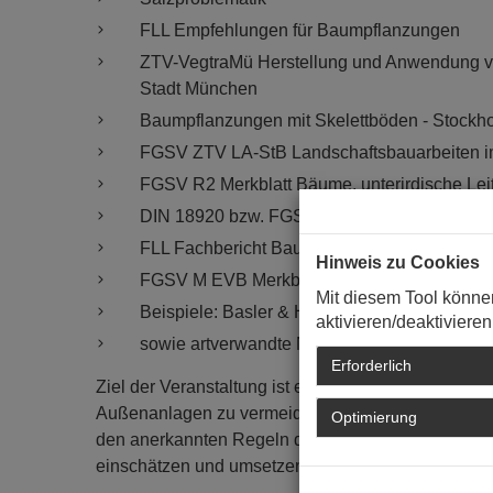
FLL Empfehlungen für Baumpflanzungen
ZTV-VegtraMü Herstellung und Anwendung ve
Stadt München
Baumpflanzungen mit Skelettböden - Stockh
FGSV ZTV LA-StB Landschaftsbauarbeiten 
FGSV R2 Merkblatt Bäume, unterirdische Le
DIN 18920 bzw. FGSV R SBB Schutz von vor
FLL Fachbericht Baumschutzfachliche Baub
Hinweis zu Cookies
FGSV M EVB Merkblatt für die Erhaltung von
Mit diesem Tool könne
Beispiele: Basler & Hamburger Baumschutz
aktivieren/deaktivieren
sowie artverwandte Normen
Erforderlich
Ziel der Veranstaltung ist es, Schäden bei der Pl
Außenanlagen zu vermeiden, zu erkennen und zu b
Optimierung
den anerkannten Regeln der Technik konstruktiv u
einschätzen und umsetzen zu können.