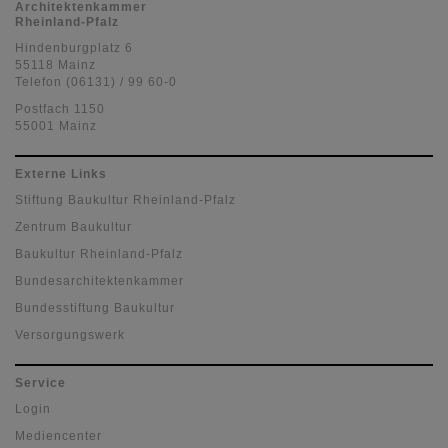
Architektenkammer
Rheinland-Pfalz
Hindenburgplatz 6
55118 Mainz
Telefon (06131) / 99 60-0
Postfach 1150
55001 Mainz
Externe Links
Stiftung Baukultur Rheinland-Pfalz
Zentrum Baukultur
Baukultur Rheinland-Pfalz
Bundesarchitektenkammer
Bundesstiftung Baukultur
Versorgungswerk
Service
Login
Mediencenter