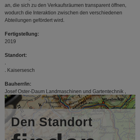
an, die sich zu den Verkaufsräumen transparent öffnen,
wodurch die Interaktion zwischen den verschiedenen
Abteilungen gefördert wird.
Fertigstellung:
2019
Standort:
.
. Kaisersesch
Bauherr/in:
Josef Oster-Daum Landmaschinen und Gartentechnik ,
Kaisersesch,
http://www.oster-daum.de
Entwurfsverfasser/in:
Den Standort
Architekt Dipl.-Ing. (FH) Oliver Kettenhofen, Lamiro
Projektentwicklung, Mayen,
http://www.lamiro.de