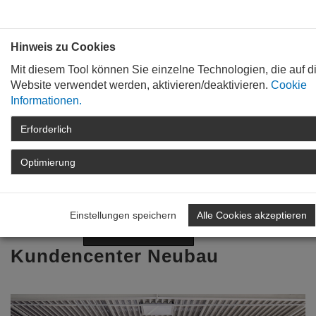
Bauen mit
Plan
:
die
architekten
.org
Hinweis zu Cookies
Mit diesem Tool können Sie einzelne Technologien, die auf d
Website verwendet werden, aktivieren/deaktivieren.
Cookie
Informationen.
Erforderlich
STARTSEITE
TAG DER ARCHITEKTUR
ARCHIV
TAG DER ARCHITEKTUR
Optimierung
2021
DETAIL
Zurück zur Übersicht
Einstellungen speichern
Alle Cookies akzeptieren
Nächstes Projekt
Vorheriges Projekt
Kundencenter Neubau
Previous
Nex