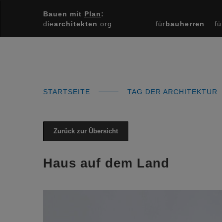
Bauen mit
Plan
:
die
architekten
.org
für
bauherren
fü
STARTSEITE
TAG DER ARCHITEKTUR
Zurück zur Übersicht
Haus auf dem Land
Previous