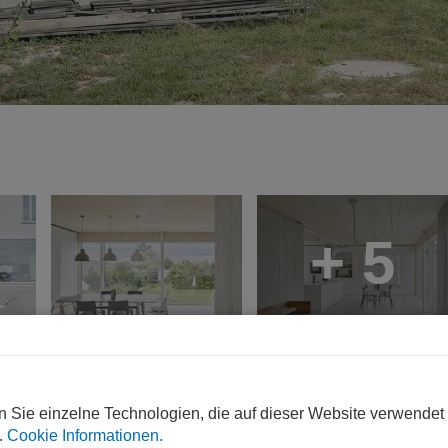
+ 5
nde einer dörflichen Struktur. Auf einem massivem Betonkeller 
n Sie einzelne Technologien, die auf dieser Website verwendet
chtet. Neben der hervorragenden Energiebilanz leistet das Brett
.
Cookie Informationen.
Wände, Decken und das Dach im Innern nicht verkleidet wurde