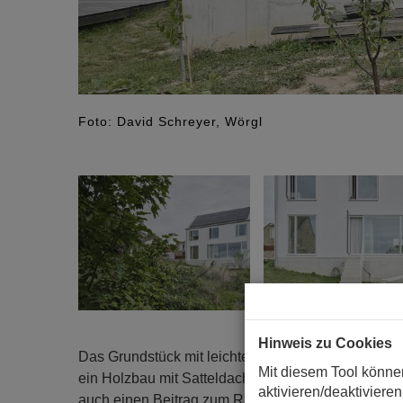
Foto: David Schreyer, Wörgl
Hinweis zu Cookies
Das Grundstück mit leichter Hanglage, liegt am Ra
Mit diesem Tool könne
ein Holzbau mit Satteldach aus Brettsperrholz erri
aktivieren/deaktivieren
auch einen Beitrag zum Raumklima, weshalb alle 