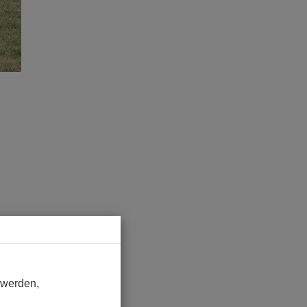
wurde
 werden,
sperrholz
n und