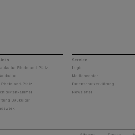
Links
Service
Baukultur Rheinland-Pfalz
Login
Baukultur
Mediencenter
 Rheinland-Pfalz
Datenschutzerklärung
chitektenkammer
Newsletter
ftung Baukultur
ngswerk