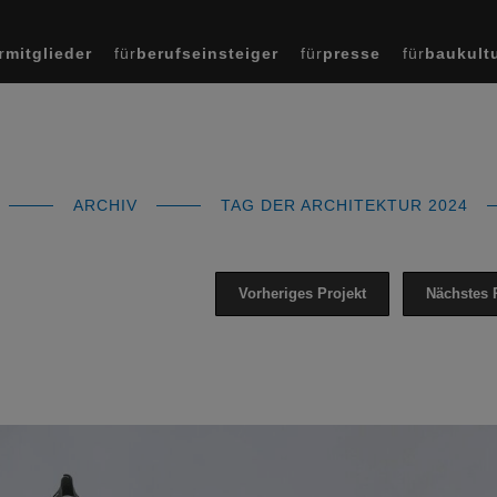
r
mitglieder
für
berufseinsteiger
für
presse
für
baukult
ARCHIV
TAG DER ARCHITEKTUR 2024
Vorheriges Projekt
Nächstes 