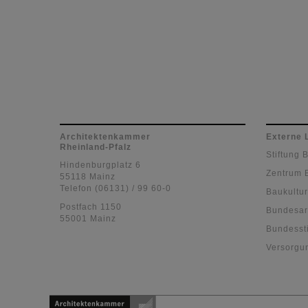
Architektenkammer
Externe 
Rheinland-Pfalz
Stiftung 
Hindenburgplatz 6
Zentrum 
55118 Mainz
Telefon (06131) / 99 60-0
Baukultur
Postfach 1150
Bundesar
55001 Mainz
Bundessti
Versorgu