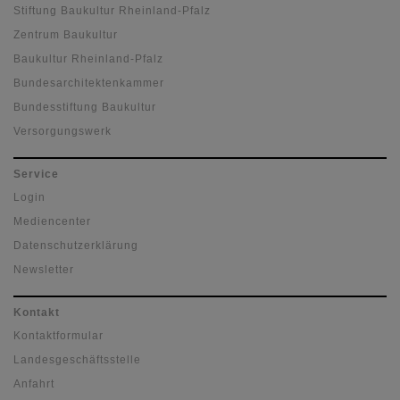
Stiftung Baukultur Rheinland-Pfalz
Zentrum Baukultur
Baukultur Rheinland-Pfalz
Bundesarchitektenkammer
Bundesstiftung Baukultur
Versorgungswerk
Service
Login
Mediencenter
Datenschutzerklärung
Newsletter
Kontakt
Kontaktformular
Landesgeschäftsstelle
Anfahrt