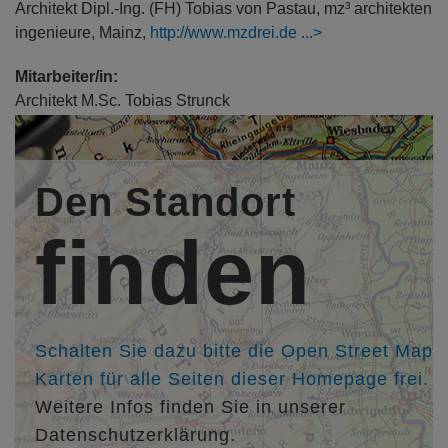
Architekt Dipl.-Ing. (FH) Tobias von Pastau, mz³ architekten
ingenieure, Mainz,
http://www.mzdrei.de
Mitarbeiter/in:
Architekt M.Sc. Tobias Strunck
Architektin M.Sc. Anna Schuchardt
M.Sc. Shakib Altarakjie
Den Standort
Kollegen/in:
Landschaftsarchitekt Hartmut Raible,
finden
RAIBLE.LandschaftsArchitekten + Ingenieure AKRP /
DGGL, Mainz,
http://www.raible-
landschaftsarchitekten.de
Freier Architekt Kay-Uwe Schreiber, Architekturbüro
plantek-mainz, Mainz
Schalten Sie dazu bitte die Open Street Map
Karten für alle Seiten dieser Homepage frei.
Weitere Infos finden Sie in unserer
Datenschutzerklärung.