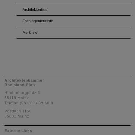
Architektenliste
Fachingenieurliste
Merkliste
Architektenkammer
Rheinland-Pfalz
Hindenburgplatz 6
55118 Mainz
Telefon (06131) / 99 60-0
Postfach 1150
55001 Mainz
Externe Links