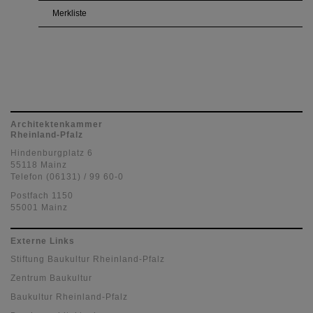
Merkliste
Architektenkammer
Rheinland-Pfalz
Hindenburgplatz 6
55118 Mainz
Telefon (06131) / 99 60-0
Postfach 1150
55001 Mainz
Externe Links
Stiftung Baukultur Rheinland-Pfalz
Zentrum Baukultur
Baukultur Rheinland-Pfalz