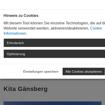
Bauen mit
Plan
:
die
architekten
.org
Hinweis zu Cookies
Mit diesem Tool können Sie einzelne Technologien, die auf d
Website verwendet werden, aktivieren/deaktivieren.
Cookie
Informationen.
Erforderlich
STARTSEITE
TAG DER ARCHITEKTUR
ARCHIV
TAG DER ARCHITEKTUR
Optimierung
2024
ARCHITEKTENLISTE
DETAIL
Einstellungen speichern
Alle Cookies akzeptieren
Zurück zur Übersicht
Kita Gänsberg
Previous
Nex