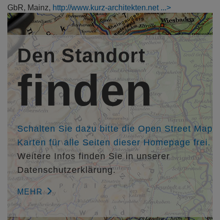
GbR, Mainz,
http://www.kurz-architekten.net
Mitarbeiter/in:
M.Sc. Anna Gessner
Den Standort
Elisabetta Cipolla
Lena Bader
finden
Kollegen/in:
Landschaftsarchitektin Dipl.-Ing. (FH) Verena Dörhöfer,
Dörhöfer & Partner, Engelstadt,
http://www.doerhoefer-
planung.de
Schalten Sie dazu bitte die Open Street Map
Karten für alle Seiten dieser Homepage frei.
Weitere Infos finden Sie in unserer
Datenschutzerklärung.
MEHR