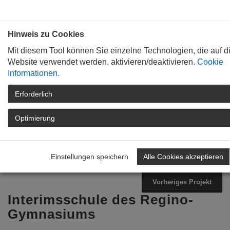
Bauen mit
Plan
:
die
architekten
.org
Hinweis zu Cookies
Mit diesem Tool können Sie einzelne Technologien, die auf d
Website verwendet werden, aktivieren/deaktivieren.
Cookie
Informationen.
Erforderlich
STARTSEITE
TAG DER ARCHITEKTUR
ARCHIV
TAG DER ARCHITEKTUR
Optimierung
2023
PROGRAMM
DETAIL
Einstellungen speichern
Alle Cookies akzeptieren
Zurück zur Übersicht
Nächstes Projekt
Vorheriges Projekt
Interimsschule des Regino-
Gymnasiums