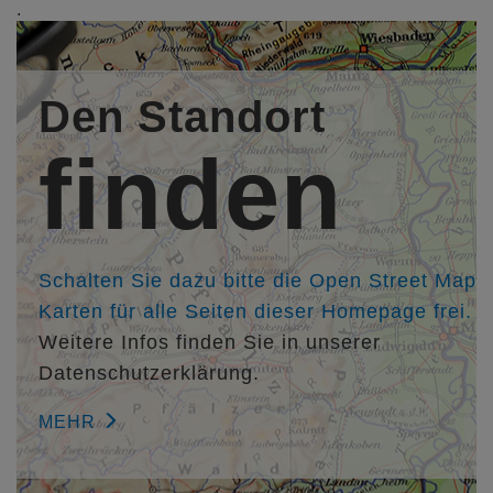
.
. Prüm
Bauherr/in:
Den Standort
Eifelkreis Bitburg-Prüm , Bitburg
finden
Entwurfsverfasser/in:
Architekt Dipl.-Ing. Erhard Botta, werk.um Botta Lückgen
Steffen und Partner Architekten und Innenarchitekt
baugewerbliche PartGmbB , Darmstadt,
http://www.werkum.de
Schalten Sie dazu bitte die Open Street Map
Karten für alle Seiten dieser Homepage frei.
Weitere Infos finden Sie in unserer
Datenschutzerklärung.
MEHR