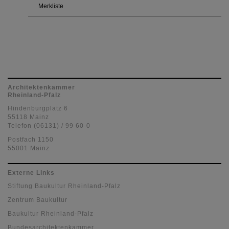
Merkliste
Architektenkammer
Rheinland-Pfalz
Hindenburgplatz 6
55118 Mainz
Telefon (06131) / 99 60-0
Postfach 1150
55001 Mainz
Externe Links
Stiftung Baukultur Rheinland-Pfalz
Zentrum Baukultur
Baukultur Rheinland-Pfalz
Bundesarchitektenkammer