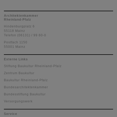
Architektenkammer
Rheinland-Pfalz
Hindenburgplatz 6
55118 Mainz
Telefon (06131) / 99 60-0
Postfach 1150
55001 Mainz
Externe Links
Stiftung Baukultur Rheinland-Pfalz
Zentrum Baukultur
Baukultur Rheinland-Pfalz
Bundesarchitektenkammer
Bundesstiftung Baukultur
Versorgungswerk
Service