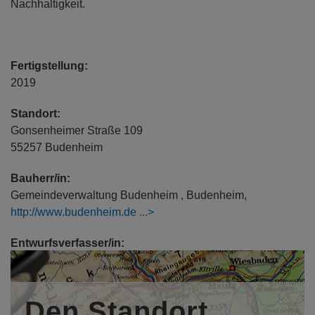
Nachhaltigkeit.
Fertigstellung:
2019
Standort:
Gonsenheimer Straße 109
55257 Budenheim
Bauherr/in:
Gemeindeverwaltung Budenheim , Budenheim,
http://www.budenheim.de
Entwurfsverfasser/in:
Architekt Dipl.-Ing. (FH) Winfried Klein, Klein Architekten,
Budenheim,
http://www.klein-architekten.com
Den Standort
Mitarbeiter/in: