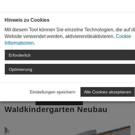
Bauen mit
Plan
:
die
architekten
.org
Hinweis zu Cookies
Mit diesem Tool können Sie einzelne Technologien, die auf d
Website verwendet werden, aktivieren/deaktivieren.
Cookie
Informationen.
Erforderlich
STARTSEITE
TAG DER ARCHITEKTUR
ARCHIV
TAG DER ARCHITEKTUR
Optimierung
2020
DETAIL
Zurück zur Übersicht
Einstellungen speichern
Alle Cookies akzeptieren
Nächstes Projekt
Vorheriges Projekt
Waldkindergarten Neubau
Previous
Nex