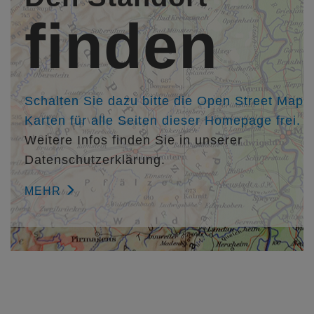
Architektin Dipl.-Ing. (FH) Martina Acker
finden
Kollegen/in:
Landschaftsarchitekt Dipl.-Ing. (FH) Klaus-Dieter Aichele,
BIERBAUM.AICHELE.landschaftsarchitekten, Mainz,
http://www.bierbaumaichele.de
Schalten Sie dazu bitte die Open Street Map
Karten für alle Seiten dieser Homepage frei.
Weitere Infos finden Sie in unserer
Datenschutzerklärung.
MEHR