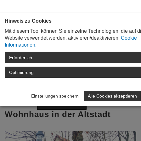
Bauen mit
Plan
:
die
architekten
.org
Hinweis zu Cookies
Mit diesem Tool können Sie einzelne Technologien, die auf d
Website verwendet werden, aktivieren/deaktivieren.
Cookie
Informationen.
Erforderlich
STARTSEITE
TAG DER ARCHITEKTUR
ARCHIV
TAG DER ARCHITEKTUR
Optimierung
2020
DETAIL
Zurück zur Übersicht
Einstellungen speichern
Alle Cookies akzeptieren
Nächstes Projekt
Vorheriges Projekt
Wohnhaus in der Altstadt
Previous
Nex