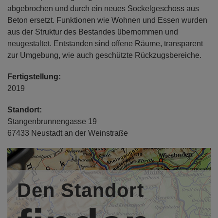
abgebrochen und durch ein neues Sockelgeschoss aus
Beton ersetzt. Funktionen wie Wohnen und Essen wurden
aus der Struktur des Bestandes übernommen und
neugestaltet. Entstanden sind offene Räume, transparent
zur Umgebung, wie auch geschützte Rückzugsbereiche.
Fertigstellung:
2019
Standort:
Stangenbrunnengasse 19
67433 Neustadt an der Weinstraße
Bauherr/in:
Privat , Neustadt an der Weinstraße
Den Standort
Entwurfsverfasser/in:
Architekt Dipl.-Ing. Andreas Völker, VölkerArchitektur,
Emmendingen