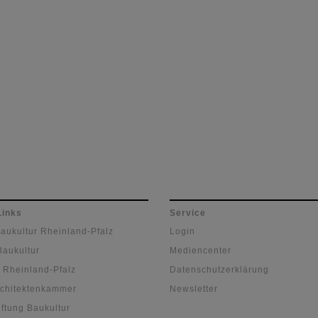
Links
Service
Baukultur Rheinland-Pfalz
Login
Baukultur
Mediencenter
 Rheinland-Pfalz
Datenschutzerklärung
chitektenkammer
Newsletter
ftung Baukultur