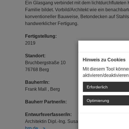
Ein Glasgang verbindet mit dem lichtdurchflutet
Familie bildet. Vorbild/Architekt wie ein benachbar
konventioneller Bauweise, Betondecken auf Stahl
handwerklicher Fertigung.
Fertigstellung:
2019
Standort:
Hinweis zu Cookies
Bruchbergstraße 10
Mit diesem Tool könne
76768 Berg
aktivieren/deaktivieren
Bauherr/in:
Erforderlich
Frank Mall , Berg
Optimierung
Bauherr Partner/in:
Entwurfsverfasser/in:
Architektin Dipl.-Ing. Susanne Radtke, BAUKONTOR
hrp.de