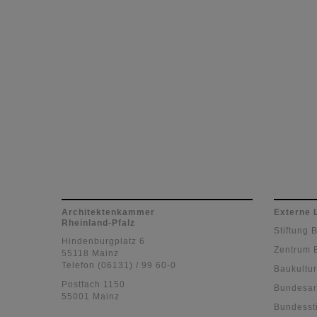
Architektenkammer
Externe 
Rheinland-Pfalz
Stiftung 
Hindenburgplatz 6
Zentrum 
55118 Mainz
Telefon (06131) / 99 60-0
Baukultur
Postfach 1150
Bundesar
55001 Mainz
Bundessti