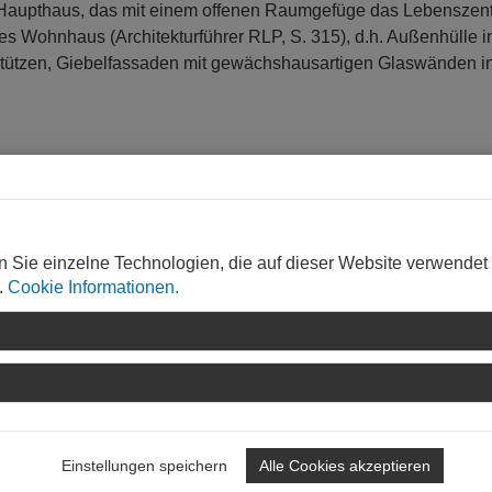
en Haupthaus, das mit einem offenen Raumgefüge das Lebenszen
tes Wohnhaus (Architekturführer RLP, S. 315), d.h. Außenhülle i
stützen, Giebelfassaden mit gewächshausartigen Glaswänden i
n Sie einzelne Technologien, die auf dieser Website verwendet
.
Cookie Informationen.
 hrp Hausch | Radtke | Partner, Karlsruhe,
http://www.baukont
Einstellungen speichern
Alle Cookies akzeptieren