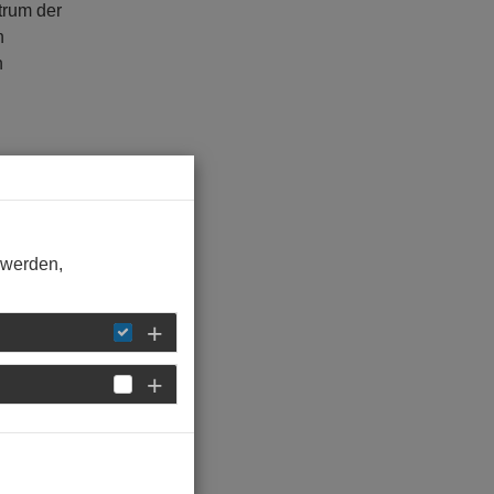
trum der
n
n
 werden,
or-