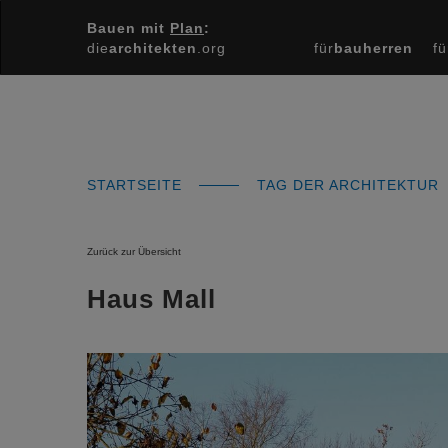
Bauen mit
Plan
:
die
architekten
.org
für
bauherren
fü
STARTSEITE
TAG DER ARCHITEKTUR
Zurück zur Übersicht
Haus Mall
Previous