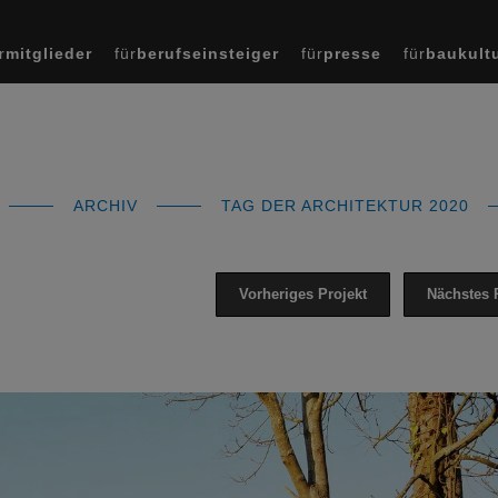
r
mitglieder
für
berufseinsteiger
für
presse
für
baukult
ARCHIV
TAG DER ARCHITEKTUR 2020
Vorheriges Projekt
Nächstes 