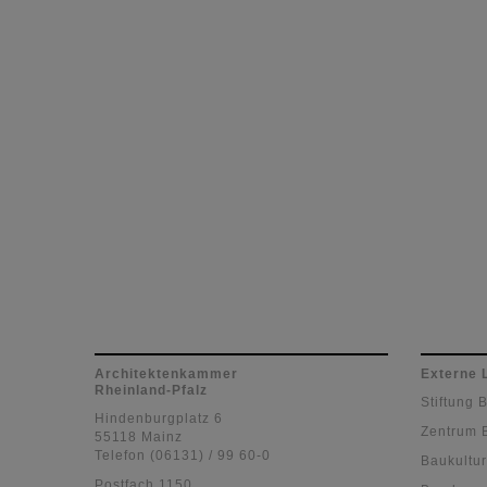
Architektenkammer
Externe 
Rheinland-Pfalz
Stiftung 
Hindenburgplatz 6
Zentrum 
55118 Mainz
Telefon (06131) / 99 60-0
Baukultur
Postfach 1150