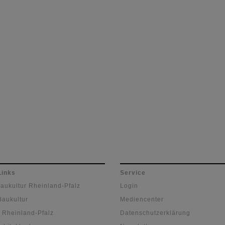
Links
Service
Baukultur Rheinland-Pfalz
Login
Baukultur
Mediencenter
 Rheinland-Pfalz
Datenschutzerklärung