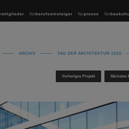
r
mitglieder
für
berufseinsteiger
für
presse
für
baukult
ARCHIV
TAG DER ARCHITEKTUR 2020
Vorheriges Projekt
Nächstes 