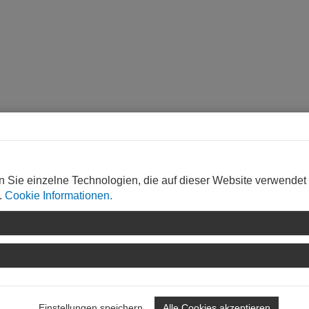
ww.sk-rhein-nahe.de
n Sie einzelne Technologien, die auf dieser Website verwendet
.
Cookie Informationen.
R | GREGORIUS GmbH
 Gregorius , Planungsbüro RICHTER | GREGORIUS GmbH, Emmel
ungsgruppe Dumler GmbH, Mainz,
sellschaft mbH & Co. KG, Stuttgart,
http://www.schwarz-
Einstellungen speichern
Alle Cookies akzeptieren