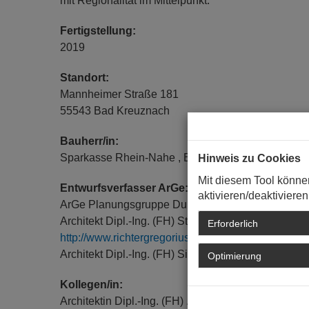
mit Regionalität im Mittelpunkt.
Fertigstellung:
2019
Standort:
Mannheimer Straße 181
55543 Bad Kreuznach
Bauherr/in:
Sparkasse Rhein-Nahe , Bad Kreuznach,
http://w
Hinweis zu Cookies
Mit diesem Tool könne
Entwurfsverfasser ArGe:
aktivieren/deaktivieren
ArGe Planungsgruppe Dumler GmbH & RICHTE
Architekt Dipl.-Ing. (FH) Stefan Richter Guido
Erforderlich
http://www.richtergregorius.de
Architekt Dipl.-Ing. (FH) Siegfried Dumler, Plan
Optimierung
Kollegen/in:
Architektin Dipl.-Ing. (FH) . ., Schwarz Planungsge