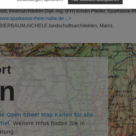
ott, Innenarchitektin Dipl.-Ing. (FH) Kristin Pfeifer, Sparkasse R
//www.sparkasse-rhein-nahe.de
er, BIERBAUM.AICHELE.landschaftsarchitekten, Mainz,
rt
en
die Open Street Map Karten für alle
rei.
Weitere Infos finden Sie in
ärung.