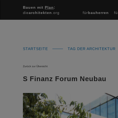
Bauen mit
Plan
:
die
architekten
.org
für
bauherren
fü
STARTSEITE
TAG DER ARCHITEKTUR
Zurück zur Übersicht
S Finanz Forum Neubau
Previous