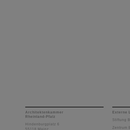
Architektenkammer
Externe 
Rheinland-Pfalz
Stiftung 
Hindenburgplatz 6
Zentrum 
55118 Mainz