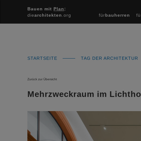
Bauen mit
Plan
:
die
architekten
.org
für
bauherren
fü
STARTSEITE
TAG DER ARCHITEKTUR
Zurück zur Übersicht
Mehrzweckraum im Lichtho
Previous