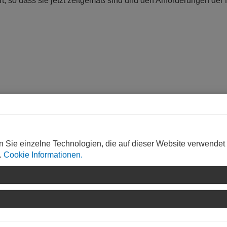
iert, so dass sie jetzt zeitgemäß sind und den Anforderungen der
ww.gwm-mainz.de
n Sie einzelne Technologien, die auf dieser Website verwendet
.
Cookie Informationen.
Rischmann Architekten und Ingenieure GmbH, Mainz,
http://kirste