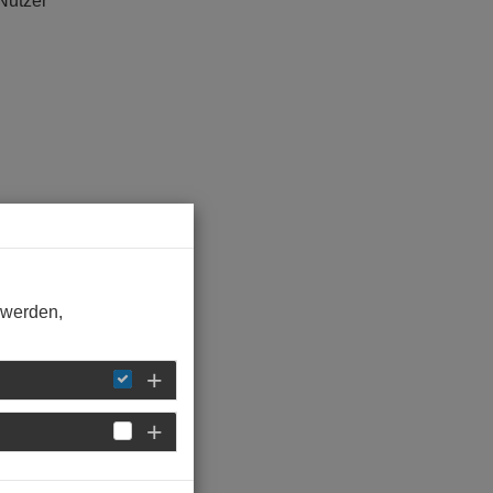
 Nutzer
 werden,
in-