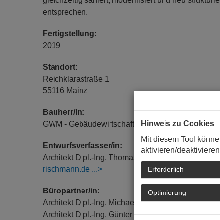
gleichzeitig saniert, modernisiert und neu struktur
entsprechen.
Fertigstellung:
2019
Standort:
Reichklarastraße 1
55116 Mainz
Bauherr/in:
Hinweis zu Cookies
GWM - Gebäudewirtschaft Mainz , Mainz,
http://w
Mit diesem Tool könne
Entwurfsverfasser/in:
aktivieren/deaktivieren
Architekt Dipl.-Ing. Thomas Rischmann, Kirstein-
rischmann.de
Erforderlich
Büropartner/in:
Optimierung
Architekt Dipl.-Ing. Michael Kirstein
Architekt Dipl.-Ing. Günter Obeser