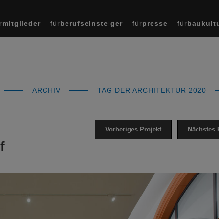
r
mitglieder
für
berufseinsteiger
für
presse
für
baukult
ARCHIV
TAG DER ARCHITEKTUR 2020
Vorheriges Projekt
Nächstes 
f