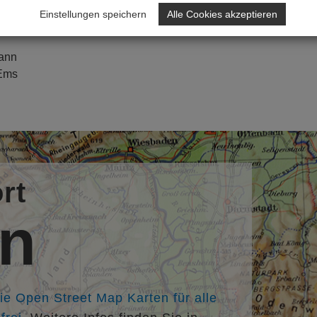
Einstellungen speichern
Alle Cookies akzeptieren
mann
 Ems
rt
en
die Open Street Map Karten für alle