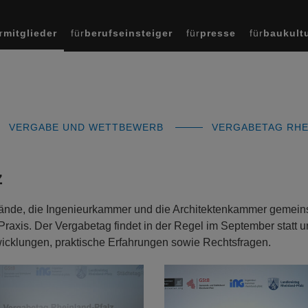
r
mitglieder
für
berufseinsteiger
für
presse
für
baukult
VERGABE UND WETTBEWERB
VERGABETAG RHE
z
bände, die Ingenieurkammer und die Architektenkammer gemei
Praxis. Der Vergabetag findet in der Regel im September statt 
twicklungen, praktische Erfahrungen sowie Rechtsfragen.