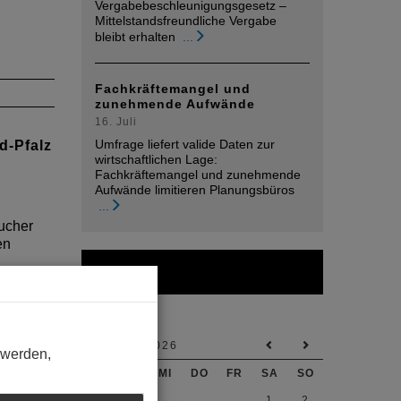
Vergabebeschleunigungsgesetz –
Mittelstandsfreundliche Vergabe
bleibt erhalten
...
Fachkräftemangel und
zunehmende Aufwände
16. Juli
Umfrage liefert valide Daten zur
d-Pfalz
wirtschaftlichen Lage:
Fachkräftemangel und zunehmende
Aufwände limitieren Planungsbüros
...
ucher
en
Kalender
n rund
AUGUST 2026
 werden,
MO
DI
MI
DO
FR
SA
SO
1
2