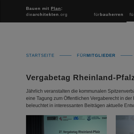
Bauen mit
Plan
:
die
architekten
.org
für
bauherren
fü
STARTSEITE
FÜR
MITGLIEDER
Vergabetag Rheinland-Pfal
Jährlich veranstalten die kommunalen Spitzenver
eine Tagung zum Öffentlichen Vergaberecht in der 
beleuchtet in interessanten Beiträgen aktuelle En