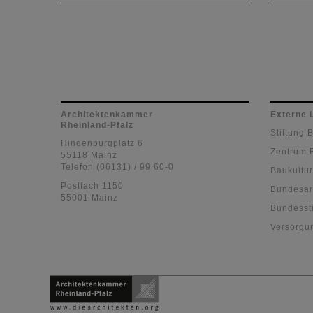
Am 16.
rheinl
im Sc
Budenh
Architektenkammer
Externe 
Rheinland-Pfalz
Stiftung 
Hindenburgplatz 6
Zentrum 
55118 Mainz
Telefon (06131) / 99 60-0
Baukultur
Postfach 1150
Bundesar
55001 Mainz
Bundessti
Versorgu