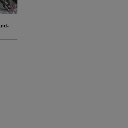
and-
n sich
er
d
en