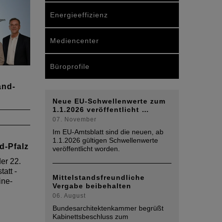
Energieeffizienz
Mediencenter
Büroprofile
and-
Neue EU-Schwellenwerte zum
1.1.2026 veröffentlicht …
07. November
 der
Im EU-Amtsblatt sind die neuen, ab
nde,
1.1.2026 gültigen Schwellenwerte
d-Pfalz
veröffentlicht worden.
d-
er 22.
er
att -
Mittelstandsfreundliche
ine-
Vergabe beibehalten
06. August
Bundesarchitektenkammer begrüßt
Kabinettsbeschluss zum