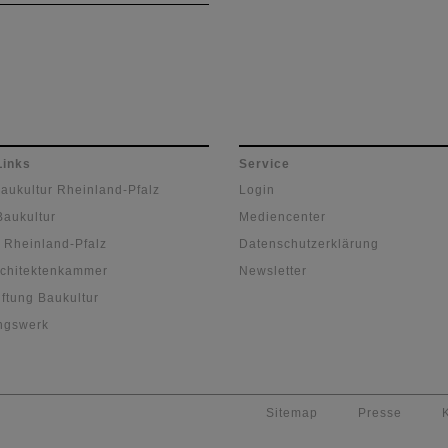
 September fand der 11.
and-pfälzische Vergabetag
hloss Waldthausen in
eim bei Mainz statt.
Links
Service
Baukultur Rheinland-Pfalz
Login
Baukultur
Mediencenter
 Rheinland-Pfalz
Datenschutzerklärung
chitektenkammer
Newsletter
ftung Baukultur
ngswerk
Sitemap
Presse