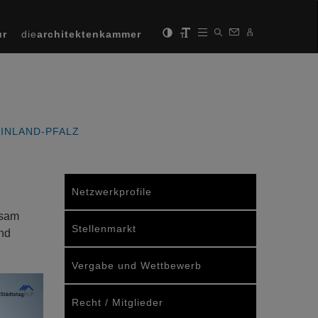
ur
die
architektenkammer
INLAND-PFALZ
Netzwerkprofile
nsam
Stellenmarkt
und
Vergabe und Wettbewerb
Recht / Mitglieder