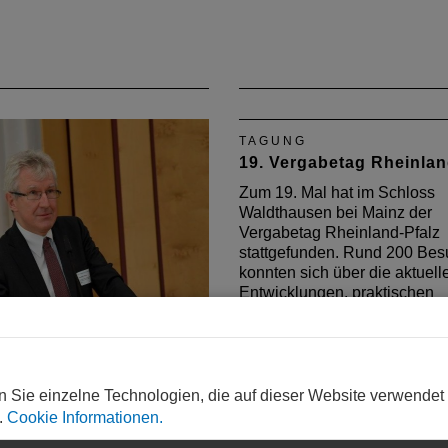
TAGUNG
19. Vergabetag Rheinlan
Zum 19. Mal hat im Schloss
Waldthausen bei Mainz der
Vergabetag Rheinland-Pfalz
stattgefunden. Rund 200 Bes
konnten sich über die aktuell
Entwicklungen, praktischen
Erfahrungen und Rechtsfrage
ums öffentliche Vergaberecht
NG
informieren.
ergabetag Rheinland-
n Sie einzelne Technologien, die auf dieser Website verwendet
ergabetag Rheinland-Pfalz
.
Cookie Informationen.
 am 18. September 2018 im