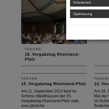
Erfolg. Die Veranstaltung der
Schlo
TAGUN
Erforderlich
kommunalen Spitzenverbände
Budenh
17. Ve
und der Architekten- und
Nähere
Optimierung
Hauptth
Ingenieurkammer fand am 9.
Möglic
17. Sept
September im Schloss
Sie hie
Spannun
Waldthausen in Budenheim statt.
Vergaber
neue EU-
Recht u
TAGUNG
18. Vergabetag Rheinland-
Pfalz
Am 13. September 2016 hat zum
18. Mal der Vergabetag
Rheinland-Pfalz stattgefunden.
TAGUNG
TAGUN
15. Vergabetag Rheinland-Pfalz
14. Ve
Am 11. September 2013 fand im
Am 18. 
Schloss Waldthausen der 15.
Mal der 
Vergabetag Rheinland-Pfalz statt,
im Schl
eine jährliche
Budenhei