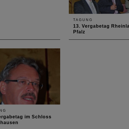
TAGUNG
13. Vergabetag Rheinl
Pfalz
Rund 180 Gäste informierte
am 20. September 2011 üb
aktuelle Entwicklungen,
praktische Erfahrungen un
Rechtsfragen im öffentlich
Vergaberecht.
NG
ergabetag im Schloss
thausen