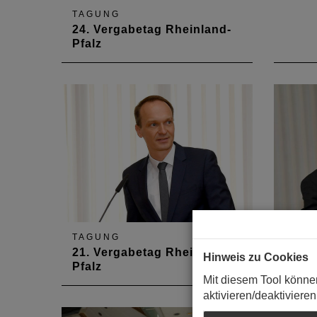
TAGUNG
24. Vergabetag Rheinland-
Pfalz
Nach zwei Jahren im Online-
Format fand der Vergabetag 2022
wieder in Präsenz statt, erstmals
in der Ludwig-Eckes-Festhalle in
Nieder-Olm.
TAGUNG
TAGU
21. Vergabetag Rheinland-
20. V
Hinweis zu Cookies
Pfalz
Pfalz
Mit diesem Tool könne
Mit 250 Teilnehmern war der
Der V
aktivieren/deaktivieren
Vergabetag 2019 ein großer
findet