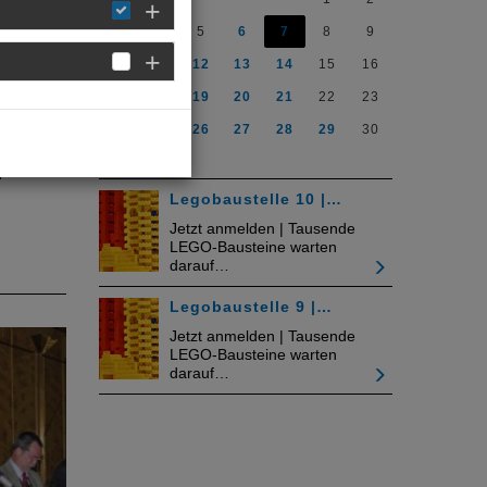
d-Pfalz
3
4
5
6
7
8
9
3.
10
11
12
13
14
15
16
hausen
17
18
19
20
21
22
23
e, um
ngen,
24
25
26
27
28
29
30
31
n
Legobaustelle 10 |…
Jetzt anmelden | Tausende
LEGO-Bausteine warten
darauf…
Legobaustelle 9 |…
Jetzt anmelden | Tausende
LEGO-Bausteine warten
darauf…