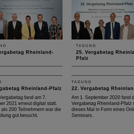
NG
TAGUNG
ergabetag Rheinland-
25. Vergabetag Rheinl
Pfalz
September fand in Nieder-
Die jährliche
r 26. Vergabetag
Kooperationsveranstaltung
and-Pfalz statt – die
kommunalen Spitzenverbä
G
TAGUNG
che
der Architekten- und der
rgabetag Rheinland-Pfalz
22. Vergabetag Rheinlan
ationsveranstaltung der
Ingenieurkammer Rheinlan
Vergabetag fand am 7.
Am 1. September 2020 fand d
nalen Spitzenverbände,
Pfalz fand am 19. Septemb
r 2021 erneut digital statt.
Vergabetag Rheinland-Pfalz st
ngenieurkammer und der
2023 in Nieder-Olm statt.
 als 200 Teilnehmern war die
dieses Mal in Form eines Onl
tektenkammer
ltung gut besucht.
Seminars.