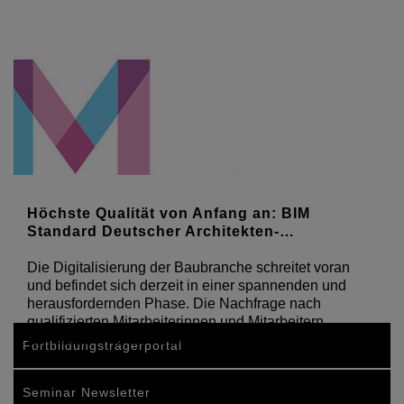
Höchste Qualität von Anfang an: BIM
Standard Deutscher Architekten-…
Die Digitalisierung der Baubranche schreitet voran
und befindet sich derzeit in einer spannenden und
herausfordernden Phase. Die Nachfrage nach
qualifizierten Mitarbeiterinnen und Mitarbeitern,
auf Planer- wie auf Auftraggeberseite, ist groß.
Fortbildungsträgerportal
Seminar Newsletter