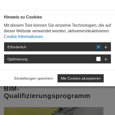
Bauen mit
Plan
:
die
architekten
.org
Hinweis zu Cookies
Mit diesem Tool können Sie einzelne Technologien, die auf
dieser Website verwendet werden, aktivieren/deaktivieren.
Cookie Informationen.
Erforderlich
STARTSEITE
FÜR
MITGLIEDER
FORTBILDUNG
DETAIL
Optimierung
08. Dezember 2023
Einstellungen speichern
Alle Cookies akzeptieren
Zweiter Jahrgang absolviert
BIM-
Qualifizierungsprogramm