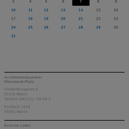
3
4
5
6
7
8
9
10
11
12
13
14
15
16
17
18
19
20
21
22
23
24
25
26
27
28
29
30
31
Architektenkammer
Rheinland-Pfalz
Hindenburgplatz 6
55118 Mainz
Telefon (06131) / 99 60-0
Postfach 1150
55001 Mainz
Externe Links