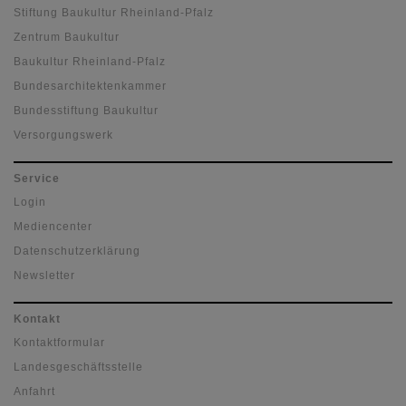
Stiftung Baukultur Rheinland-Pfalz
Zentrum Baukultur
Baukultur Rheinland-Pfalz
Bundesarchitektenkammer
Bundesstiftung Baukultur
Versorgungswerk
Service
Login
Mediencenter
Datenschutzerklärung
Newsletter
Kontakt
Kontaktformular
Landesgeschäftsstelle
Anfahrt