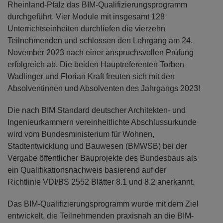
Rheinland-Pfalz das BIM-Qualifizierungsprogramm
durchgeführt. Vier Module mit insgesamt 128
Unterrichtseinheiten durchliefen die vierzehn
Teilnehmenden und schlossen den Lehrgang am 24.
No­vember 2023 nach einer anspruchsvollen Prüfung
erfolgreich ab. Die beiden Hauptreferenten Torben
Wadlinger und Florian Kraft freuten sich mit den
Absolventinnen und Absolventen des Jahrgangs 2023!
Die nach BIM Standard deutscher Archi­tekten- und
Ingenieurkammern vereinheitlich­te Abschlussurkunde
wird vom Bundesminis­terium für Wohnen,
Stadtentwicklung und Bauwesen (BMWSB) bei der
Vergabe öffent­licher Bauprojekte des Bundesbaus als
ein Qualifikationsnachweis basierend auf der
Richtlinie VDI/BS 2552 Blätter 8.1 und 8.2 an­erkannt.
Das BIM-Qualifizierungsprogramm wurde mit dem Ziel
entwickelt, die Teilnehmenden praxisnah an die BIM-