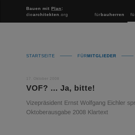
Bauen mit
Plan
:
die
architekten
.org
für
bauherren
fü
STARTSEITE
FÜR
MITGLIEDER
17. Oktober 2008
VOF? ... Ja, bitte!
Vizepräsident Ernst Wolfgang Eichler spr
Oktoberausgabe 2008 Klartext