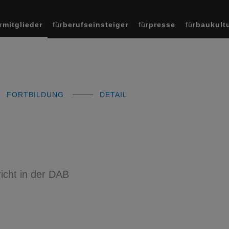
r
mitglieder
für
berufseinsteiger
für
presse
für
baukult
FORTBILDUNG
DETAIL
icht in der DAB