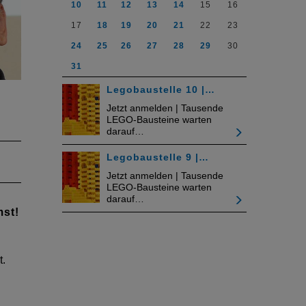
10
11
12
13
14
15
16
17
18
19
20
21
22
23
24
25
26
27
28
29
30
31
Legobaustelle 10 |…
Jetzt anmelden | Tausende
LEGO-Bausteine warten
darauf…
Legobaustelle 9 |…
abe
Jetzt anmelden | Tausende
LEGO-Bausteine warten
uf:
darauf…
mst!
de
t.