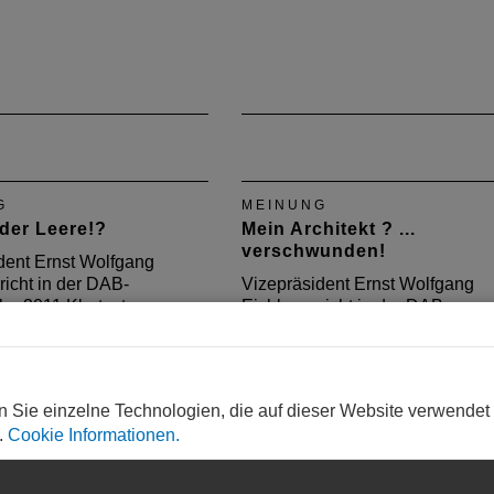
G
MEINUNG
 der Leere!?
Mein Architekt ? ...
verschwunden!
dent Ernst Wolfgang
richt in der DAB-
Vizepräsident Ernst Wolfgang
e 2011 Klartext.
Eichler spricht in der DAB-
Oktoberausgabe 2010 Klartext.
n Sie einzelne Technologien, die auf dieser Website verwendet
.
Cookie Informationen.