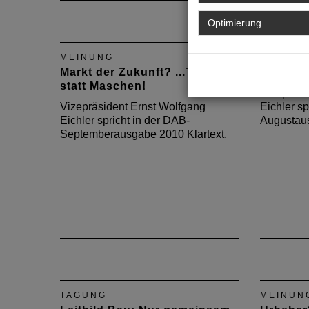
Optimierung
MEINUNG
MEINUN
Markt der Zukunft? ...Teppich
Rheinkol
statt Maschen!
Vizepräsi
Vizepräsident Ernst Wolfgang
Eichler sp
Eichler spricht in der DAB-
Augustaus
Septemberausgabe 2010 Klartext.
TAGUNG
MEINUN