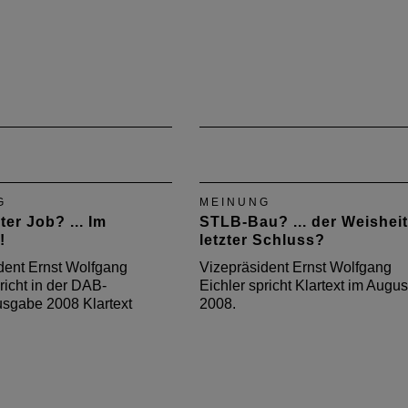
G
MEINUNG
ter Job? ... Im
STLB-Bau? ... der Weisheit
!
letzter Schluss?
dent Ernst Wolfgang
Vizepräsident Ernst Wolfgang
richt in der DAB-
Eichler spricht Klartext im Augus
sgabe 2008 Klartext
2008.