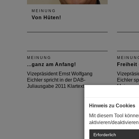
MEINUNG
Von Hüten!
Vizepräsident Ernst Wolfgang
Eichler spricht in der DAB-
Augustausgabe 2013 Klartext
über das Hütchenspiel der
MEINUNG
MEINUN
Stadtplanung.
...ganz am Anfang!
Freiheit
Vizepräsident Ernst Wolfgang
Vizepräsi
Eichler spricht in der DAB-
Eichler sp
Juliausgabe 2011 Klartext.
Maiausgab
Hinweis zu Cookies
Mit diesem Tool könne
aktivieren/deaktivieren
Erforderlich