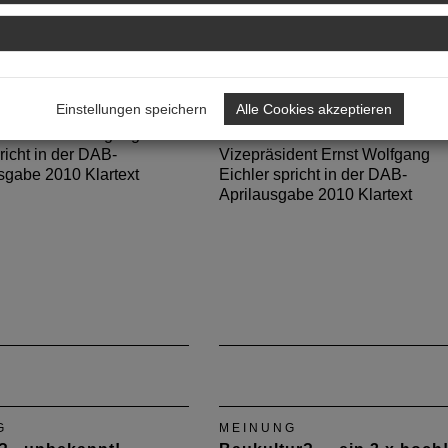
G
MEINUNG
leg(en)!
Mein Schaden? ... null
Einstellungen speichern
Alle Cookies akzeptieren
Problem!
dent Ernst Wolfgang
richt in der DAB-
Vizepräsident Ernst Wolfgang
gabe 2010 Klartext
Eichler spricht in der DAB-
Aprilausgabe 2010 Klartext
G
MEINUNG