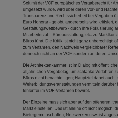
Seit mit der VOF europäisches Vergaberecht für Arc
umgesetzt wurde, wird über deren Vor- und Nachteil
Transparenz und Rechtssicherheit bei Vergaben üb
Euro Honorar - gelobt, andererseits wird kritisiert
Gestaltungswettbewerb - durch ihre Fokusierung au
Mitarbeiterzahl, Büroausstattung, etc. zu Marktko
Büros führt. Die Kritik ist nicht ganz unberechtigt;
zum Verfahren, den Nachweis vergleichbarer Refer
dennoch nicht an der VOF, sondern an deren Umset
Die Architektenkammer ist im Dialog mit öffentlich
alljährlichen Vergabetag, um schlanke Verfahren zu
Büros nicht benachteiligen; Hauptziel dabei auch, 
Weiterbildungsveranstaltungen vermitteln darüber h
fehlerfrei im VOF-Verfahren bewirbt.
Der Einzelne muss sich aber auf den offeneren, t
Markt einstellen. Das ist alleine oft nicht möglich;
Bietergemeinschaften, Netzwerken usw. ist angesa