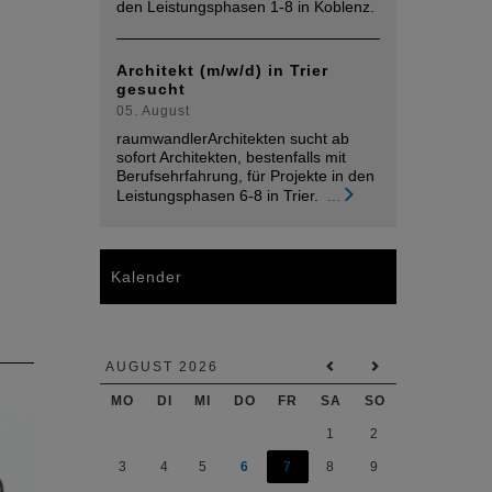
den Leistungsphasen 1-8 in Koblenz.
Architekt (m/w/d) in Trier
gesucht
05. August
raumwandlerArchitekten sucht ab
sofort Architekten, bestenfalls mit
Berufsehrfahrung, für Projekte in den
Leistungsphasen 6-8 in Trier.
...
Kalender
AUGUST 2026
MO
DI
MI
DO
FR
SA
SO
1
2
3
4
5
6
7
8
9