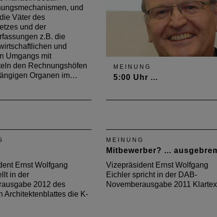
ungsmechanismen, und
die Väter des
etzes und der
fassungen z.B. die
wirtschaftlichen und
n Umgangs mit
teln den Rechnungshöfen
MEINUNG
hängigen Organen im…
5:00 Uhr ...
Vizepräsident Ernst Wolfgang
Eichler wirft in der Juni-Ausg
2014 des Deutschen
Architektenblattes die Frage a
G
MEINUNG
Was hätte sein können, wenn
Mitbewerber? ... ausgebre
am Nürburgring herausragen
Architektur entstanden wäre?
dent Ernst Wolfgang
Vizepräsident Ernst Wolfgang
llt in der
Eichler spricht in der DAB-
ausgabe 2012 des
Novemberausgabe 2011 Klartex
 Architektenblattes die K-