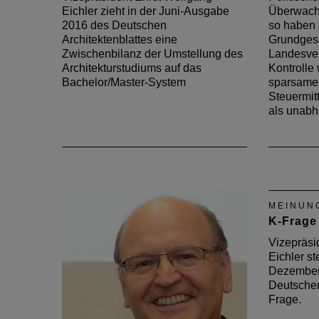
Eichler zieht in der Juni-Ausgabe
Überwach
2016 des Deutschen
so haben 
Architektenblattes eine
Grundges
Zwischenbilanz der Umstellung des
Landesver
Architekturstudiums auf das
Kontrolle 
Bachelor/Master-System
sparsame
Steuermit
als unab
MEINUN
K-Frage
Vizepräsi
Eichler ste
Dezember
Deutschen
Frage.