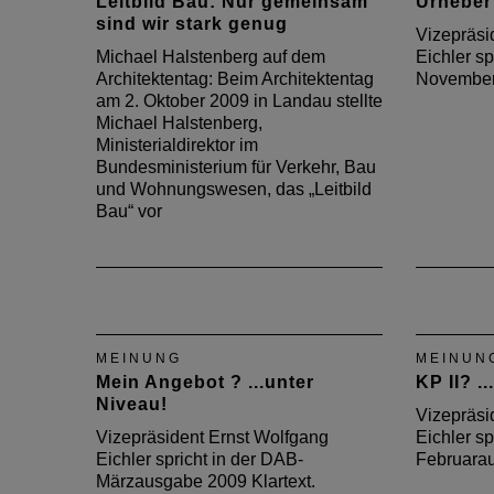
Leitbild Bau: Nur gemeinsam
Urheber
sind wir stark genug
Vizepräsi
Michael Halstenberg auf dem
Eichler sp
Architektentag: Beim Architektentag
November
am 2. Oktober 2009 in Landau stellte
Michael Halstenberg,
Ministerialdirektor im
Bundesministerium für Verkehr, Bau
und Wohnungswesen, das „Leitbild
Bau“ vor
MEINUNG
MEINUN
Mein Angebot ? ...unter
KP II? ..
Niveau!
Vizepräsi
Vizepräsident Ernst Wolfgang
Eichler sp
Eichler spricht in der DAB-
Februarau
Märzausgabe 2009 Klartext.