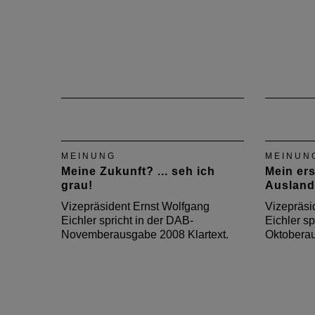
MEINUNG
MEINUN
Meine Zukunft? ... seh ich
Mein ers
grau!
Ausland
Vizepräsident Ernst Wolfgang
Vizepräsi
Eichler spricht in der DAB-
Eichler sp
Novemberausgabe 2008 Klartext.
Oktoberau