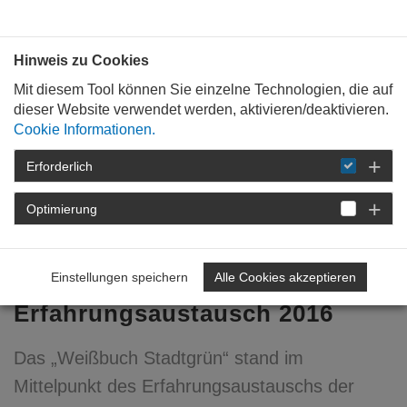
Bauen mit
Plan
:
die
architekten
.org
Hinweis zu Cookies
Mit diesem Tool können Sie einzelne Technologien, die auf
dieser Website verwendet werden, aktivieren/deaktivieren.
Cookie Informationen.
Erforderlich
STARTSEITE
FÜR
MITGLIEDER
FORTBILDUNG
DETAIL
Optimierung
15. September 2016
Einstellungen speichern
Alle Cookies akzeptieren
Stadt + Landschaft |
Erfahrungsaustausch 2016
Das „Weißbuch Stadtgrün“ stand im
Mittelpunkt des Erfahrungsaustauschs der