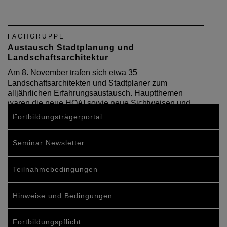
FACHGRUPPE
Austausch Stadtplanung und
Landschaftsarchitektur
Am 8. November trafen sich etwa 35
Landschaftsarchitekten und Stadtplaner zum
alljährlichen Erfahrungsaustausch. Hauptthemen
waren die neue HOAI sowie neue Sichtweisen und
Geschäftsfelder durch nachhaltiges Planen.
Fortbildungsträgerportal
Seminar Newsletter
Teilnahmebedingungen
Hinweise und Bedingungen
Fortbildungspflicht