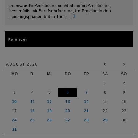
raumwandlerArchitekten sucht ab sofort Architekten,
bestenfalls mit Berufsehrfahrung, für Projekte in den
Leistungsphasen 6-8 in Trier.
...
Kalender
AUGUST 2026
MO
DI
MI
DO
FR
SA
SO
1
2
3
4
5
6
7
8
9
10
11
12
13
14
15
16
17
18
19
20
21
22
23
24
25
26
27
28
29
30
31