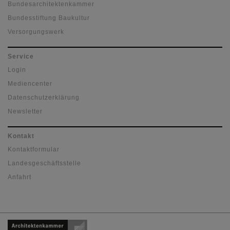
Bundesarchitektenkammer
Bundesstiftung Baukultur
Versorgungswerk
Service
Login
Mediencenter
Datenschutzerklärung
Newsletter
Kontakt
Kontaktformular
Landesgeschäftsstelle
Anfahrt