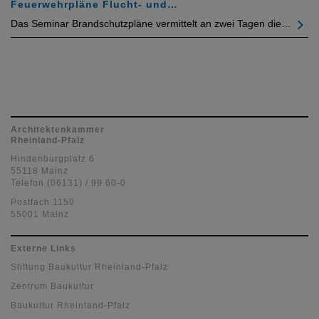
Feuerwehrpläne Flucht- und…
Das Seminar Brandschutzpläne vermittelt an zwei Tagen die…
Architektenkammer
Rheinland-Pfalz
Hindenburgplatz 6
55118 Mainz
Telefon (06131) / 99 60-0
Postfach 1150
55001 Mainz
Externe Links
Stiftung Baukultur Rheinland-Pfalz
Zentrum Baukultur
Baukultur Rheinland-Pfalz