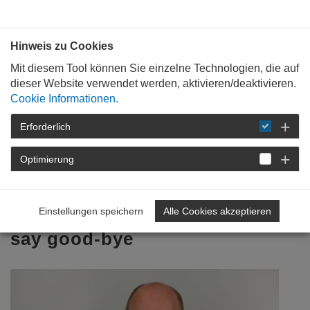
Bauen mit
Plan
:
die
architekten
.org
Hinweis zu Cookies
Mit diesem Tool können Sie einzelne Technologien, die auf
dieser Website verwendet werden, aktivieren/deaktivieren.
Cookie Informationen.
Erforderlich
STARTSEITE
FÜR
MITGLIEDER
FORTBILDUNG
DETAIL
Optimierung
14. Januar 2022
Einstellungen speichern
Alle Cookies akzeptieren
Mehr Frische – it´s time to
say good-bye