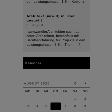
den Leistungsphasen 1-8 in Koblenz.
Architekt (m/w/d) in Trier
gesucht
05. August
raumwandlerArchitekten sucht ab
sofort Architekten, bestenfalls mit
Berufsehrfahrung, für Projekte in den
Leistungsphasen 6-8 in Trier.
...
Kalender
AUGUST 2026
MO
DI
MI
DO
FR
SA
SO
1
2
3
4
5
6
7
8
9