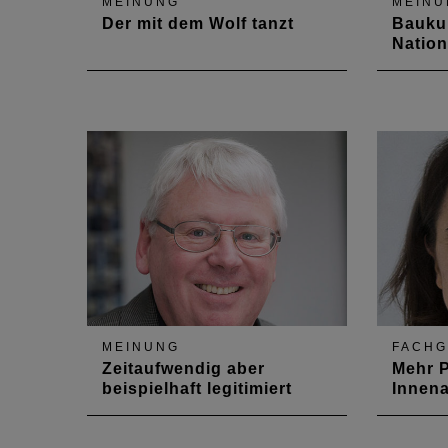
MEINUNG
MEINU
Der mit dem Wolf tanzt
Baukul
Nation
Natur Natur sein lassen
Die „Gle
Räume“ 
wenn es
ländlic
liegt de
Zukunfts
Mobilitä
In der T
4.0, h
MEINUNG
FACH
Zeitaufwendig aber
Mehr P
beispielhaft legitimiert
Innena
Vorstandsmitglied Hermann-
Vorstan