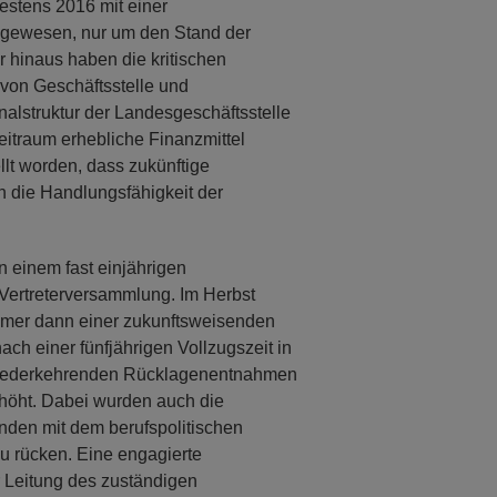
stens 2016 mit einer
 gewesen, nur um den Stand der
 hinaus haben die kritischen
von Geschäftsstelle und
nalstruktur der Landesgeschäftsstelle
itraum erhebliche Finanzmittel
llt worden, dass zukünftige
 die Handlungsfähigkeit der
.
 einem fast einjährigen
ertreterversammlung. Im Herbst
mmer dann einer zukunftsweisenden
ach einer fünfjährigen Vollzugszeit in
r wiederkehrenden Rücklagenentnahmen
rhöht. Dabei wurden auch die
nden mit dem berufspolitischen
zu rücken. Eine engagierte
 Leitung des zuständigen