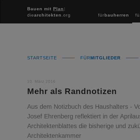
Bauen mit
Plan
:
die
architekten
.org
für
bauherren
fü
STARTSEITE
FÜR
MITGLIEDER
10. März 2016
Mehr als Randnotizen
Aus dem Notizbuch des Haushalters - V
Josef Ehrenberg reflektiert in der Apri
Architektenblattes die bisherige und zukü
Architektenkammer