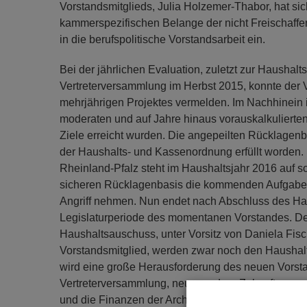
Vorstandsmitglieds, Julia Holzemer-Thabor, hat sich
kammerspezifischen Belange der nicht Freischaffen
in die berufspolitische Vorstandsarbeit ein.
Bei der jährlichen Evaluation, zuletzt zur Haushal
Vertreterversammlung im Herbst 2015, konnte der V
mehrjährigen Projektes vermelden. Im Nachhinein is
moderaten und auf Jahre hinaus vorauskalkulierte
Ziele erreicht wurden. Die angepeilten Rücklagenb
der Haushalts- und Kassenordnung erfüllt worden.
Rheinland-Pfalz steht im Haushaltsjahr 2016 auf 
sicheren Rücklagenbasis die kommenden Aufgaben
Angriff nehmen. Nun endet nach Abschluss des Ha
Legislaturperiode des momentanen Vorstandes. Der
Haushaltsauschuss, unter Vorsitz von Daniela Fisch
Vorstandsmitglied, werden zwar noch den Haushal
wird eine große Herausforderung des neuen Vorst
Vertreterversammlung, neue, andere Zukunftspersp
und die Finanzen der Architektenkammer in der nä