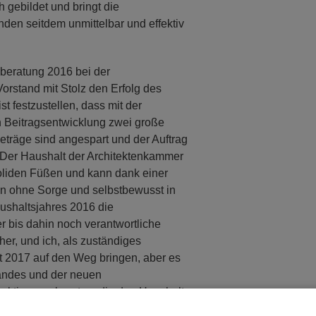
 gebildet und bringt die
den seitdem unmittelbar und effektiv
tsberatung 2016 bei der
orstand mit Stolz den Erfolg des
t festzustellen, dass mit der
n Beitragsentwicklung zwei große
eträge sind angespart und der Auftrag
 Der Haushalt der Architektenkammer
soliden Füßen und kann dank einer
 ohne Sorge und selbstbewusst in
ushaltsjahres 2016 die
 bis dahin noch verantwortliche
er, und ich, als zuständiges
t 2017 auf den Weg bringen, aber es
andes und der neuen
ektiven zu beraten, die den Haushalt
chsten Legislaturperiode