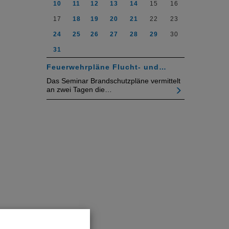
10
11
12
13
14
15
16
17
18
19
20
21
22
23
24
25
26
27
28
29
30
31
Feuerwehrpläne Flucht- und…
Das Seminar Brandschutzpläne vermittelt
an zwei Tagen die…