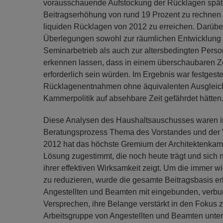
vorausschauende Aufstockung der Rücklagen späte
Beitragserhöhung von rund 19 Prozent zu rechnen
liquiden Rücklagen von 2012 zu erreichen. Darüber
Überlegungen sowohl zur räumlichen Entwicklung 
Seminarbetrieb als auch zur altersbedingten Perso
erkennen lassen, dass in einem überschaubaren Ze
erforderlich sein würden. Im Ergebnis war festgeste
Rücklagenentnahmen ohne äquivalenten Ausgleich
Kammerpolitik auf absehbare Zeit gefährdet hätten
Diese Analysen des Haushaltsauschusses waren in
Beratungsprozess Thema des Vorstandes und der V
2012 hat das höchste Gremium der Architektenka
Lösung zugestimmt, die noch heute trägt und sich n
ihrer effektiven Wirksamkeit zeigt. Um die imme
zu reduzieren, wurde die gesamte Beitragsbasis e
Angestellten und Beamten mit eingebunden, verbu
Versprechen, ihre Belange verstärkt in den Fokus 
Arbeitsgruppe von Angestellten und Beamten unter