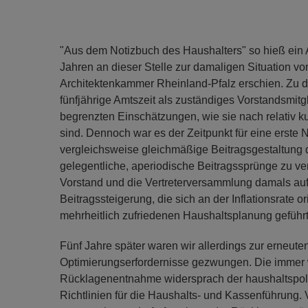
"Aus dem Notizbuch des Haushalters" so hieß ein Ar
Jahren an dieser Stelle zur damaligen Situation v
Architektenkammer Rheinland-Pfalz erschien. Zu de
fünfjährige Amtszeit als zuständiges Vorstandsmitg
begrenzten Einschätzungen, wie sie nach relativ k
sind. Dennoch war es der Zeitpunkt für eine erste 
vergleichsweise gleichmäßige Beitragsgestaltung d
gelegentliche, aperiodische Beitragssprünge zu ve
Vorstand und die Vertreterversammlung damals auf 
Beitragssteigerung, die sich an der Inflationsrate o
mehrheitlich zufriedenen Haushaltsplanung geführt
Fünf Jahre später waren wir allerdings zur erneute
Optimierungserfordernisse gezwungen. Die immer
Rücklagenentnahme widersprach der haushaltspoli
Richtlinien für die Haushalts- und Kassenführung.