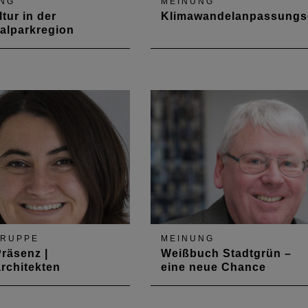
NG
MEINUNG
tur in der
Klimawandelanpassungs
alparkregion
ichwertigkeit der
Ein Beitrag zum Berufsbild de
ist derzeit das Thema,
Architektenschaft
 um die Zukunft des
hen Raumes geht. Dabei
r Fokus in der
fähigkeit auf der
t und der Digitalisierung.
at funktionieren Industrie
ome-working…
GRUPPE
MEINUNG
räsenz |
Weißbuch Stadtgrün –
rchitekten
eine neue Chance
dsmitglied Eva
Vorstandsmitglied Hermann-