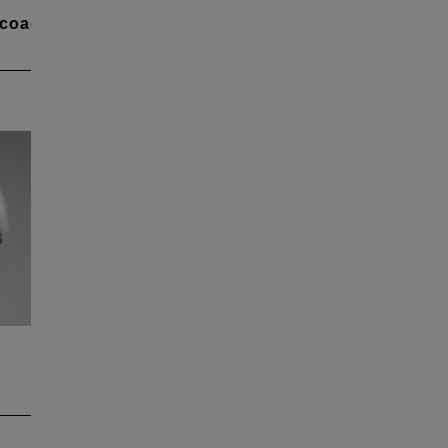
coaching
r