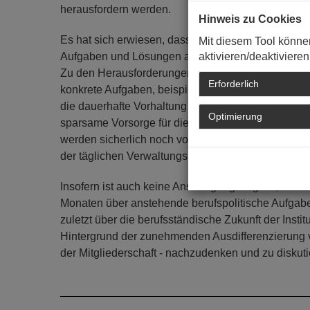
herausfordern werden.
Hinweis zu Cookies
Es hat sich erwiesen, dass eine genaue und differ
Mit diesem Tool könne
aktivieren/deaktivieren
Aufgaben und Lösungen auch eine überzeugte Zust
Zu den Herausforderungen werden auf jeden Fall
Erforderlich
konkrete Aufgaben, beispielsweise für ein wie auc
die dauerhafte Vorhaltung ausreichender Mittel für
Optimierung
sparsame Vorsorge für die Wahlunkosten usw. geh
werden sicherlich noch von außen an die Kammer 
der täglichen Verwaltungsarbeit in der Geschäftsste
Insofern ist auch keine Anstrengung zu groß, um b
Monaten über anstehende berufspolitische Aufgabe
zuletzt über die berufsständische Zukunft der Inst
Hintergrund der zunehmenden Ausdifferenzierung vo
der Mitgliederschaft - nachzudenken und zu diskut