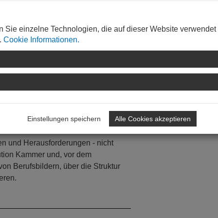
enzierte Beschreibung der zukünftigen
n Sie einzelne Technologien, die auf dieser Website verwendet
.
Cookie Informationen.
immung der Mitgliedschaft bewirkt.
 die zweckgebundenen Rücklagen für
h immer benanntes Zukunftsprojekt,
 eine räumliche Entwicklung, die
ören. Weitere Aufgaben und Kosten
herangetragen und ergeben sich aus
lle.
Einstellungen speichern
Alle Cookies akzeptieren
ereits heute und in den nächsten
n und Herausforderungen - nicht
itution Kammer und, vor dem
n Berufsbildern, über die Struktur
ieren.