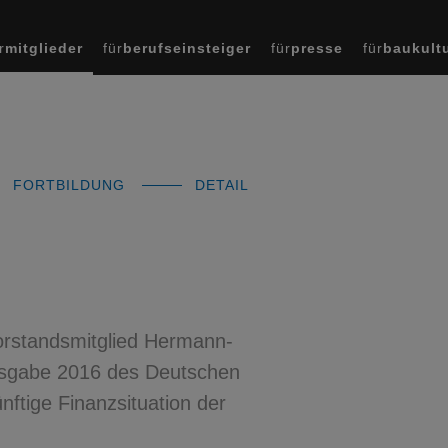
r
mitglieder
für
berufseinsteiger
für
presse
für
baukult
FORTBILDUNG
DETAIL
orstandsmitglied Hermann-
lausgabe 2016 des Deutschen
nftige Finanzsituation der