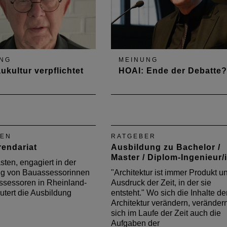
NG
MEINUNG
ukultur verpflichtet
HOAI: Ende der Debatte?
tur eines
Kammerpräsident Gerold Rek
sorientierten Planens
zum jahrzehntelangen Kampf
ens verpflichtet:
um angemessene Honorare
äsident Günther Franz
EN
RATGEBER
. Kammerjubiläum
rendariat
Ausbildung zu Bachelor /
Master / Diplom-Ingenieur/
sten, engagiert in der
ng von Bauassessorinnen
"Architektur ist immer Produkt u
sessoren in Rheinland-
Ausdruck der Zeit, in der sie
äutert die Ausbildung
entsteht." Wo sich die Inhalte de
Architektur verändern, veränder
sich im Laufe der Zeit auch die
Aufgaben der