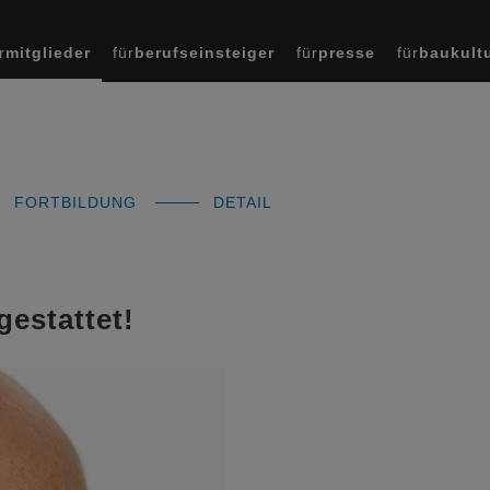
r
mitglieder
für
berufseinsteiger
für
presse
für
baukult
FORTBILDUNG
DETAIL
estattet!