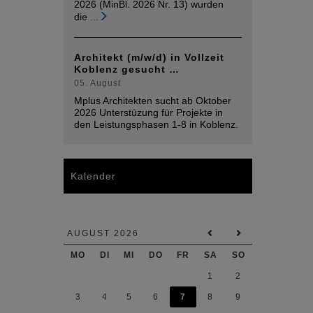
2026 (MinBl. 2026 Nr. 13) wurden
die
...
Architekt (m/w/d) in Vollzeit
Koblenz gesucht …
05. August
Mplus Architekten sucht ab Oktober
2026 Unterstüzung für Projekte in
den Leistungsphasen 1-8 in Koblenz.
Kalender
AUGUST 2026
MO
DI
MI
DO
FR
SA
SO
1
2
3
4
5
6
7
8
9