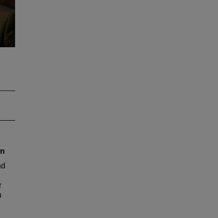
er
in
nd
r
n