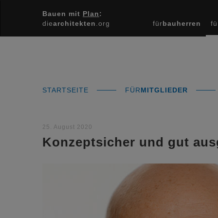
Bauen mit
Plan
:
die
architekten
.org
für
bauherren
fü
STARTSEITE
FÜR
MITGLIEDER
25. August 2020
Konzeptsicher und gut ausg