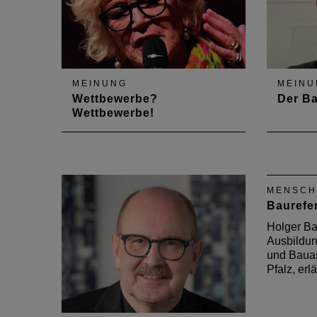
MEINUNG
MEINU
Wettbewerbe?
Der Ba
Wettbewerbe!
Wettbewerbe beschäftigen uns
Der Kul
seit Jahrzehnten. Wir haben die
zukunft
Präsidentin der
und Bau
Bundesarchitektenkammer,
Ehrenpr
MENSCH
Barbara Ettinger-Brinckmann,
zum 70
Baurefe
um ihre Einschätzung gebeten.
Holger Ba
Ausbildu
und Bauas
Pfalz, erl