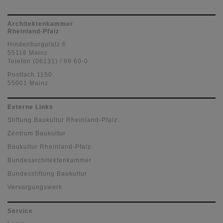
Architektenkammer
Rheinland-Pfalz
Hindenburgplatz 6
55118 Mainz
Telefon (06131) / 99 60-0
Postfach 1150
55001 Mainz
Externe Links
Stiftung Baukultur Rheinland-Pfalz
Zentrum Baukultur
Baukultur Rheinland-Pfalz
Bundesarchitektenkammer
Bundesstiftung Baukultur
Versorgungswerk
Service