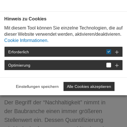
Bauen mit
Plan
:
die
architekten
.org
Hinweis zu Cookies
Mit diesem Tool können Sie einzelne Technologien, die auf
dieser Website verwendet werden, aktivieren/deaktivieren.
Cookie Informationen.
Erforderlich
STARTSEITE
FÜR
MITGLIEDER
FORTBILDUNG
DETAIL
Optimierung
Eine Ökobilanz / EPD für
mehr Transparenz
Einstellungen speichern
Alle Cookies akzeptieren
Der Begriff der “Nachhaltigkeit” nimmt in
der Baubranche einen immer größeren
Stellenwert ein. Dessen Quantifizierung