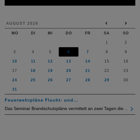
AUGUST 2026
MO
DI
MI
DO
FR
SA
SO
1
2
3
4
5
6
7
8
9
10
11
12
13
14
15
16
17
18
19
20
21
22
23
24
25
26
27
28
29
30
31
Feuerwehrpläne Flucht- und…
Das Seminar Brandschutzpläne vermittelt an zwei Tagen die…