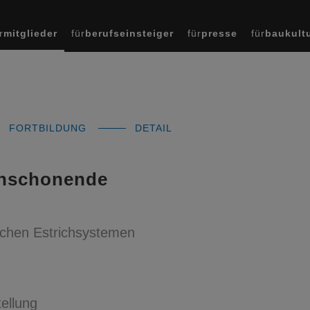
r
mitglieder
für
berufseinsteiger
für
presse
für
baukult
FORTBILDUNG
DETAIL
enschonende
chen Estrichsystemen
ellung