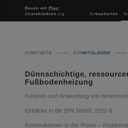
Bauen mit
Plan
:
die
architekten
.org
für
bauherren
fü
STARTSEITE
FÜR
MITGLIEDER
Dünnschichtige, ressourc
Fußbodenheizung
Funktion und Anwendung von herkömmli
Einblicke in die DIN 18560: 2022-8
Konstruktionen in der Praxis – Problemst