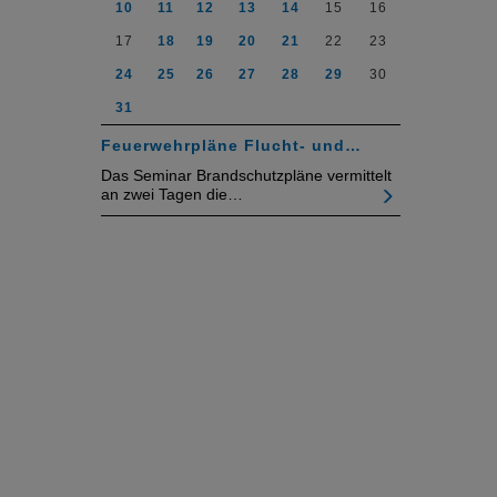
10
11
12
13
14
15
16
17
18
19
20
21
22
23
24
25
26
27
28
29
30
31
Feuerwehrpläne Flucht- und…
Das Seminar Brandschutzpläne vermittelt
an zwei Tagen die…