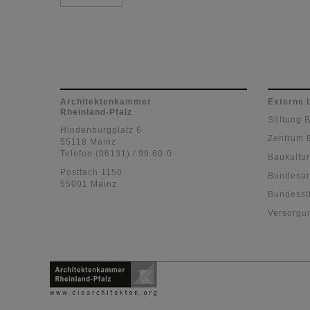
Architektenkammer
Externe 
Rheinland-Pfalz
Stiftung 
Hindenburgplatz 6
Zentrum 
55118 Mainz
Telefon (06131) / 99 60-0
Baukultur
Postfach 1150
Bundesar
55001 Mainz
Bundessti
Versorgu