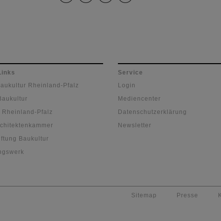
Links
Service
Baukultur Rheinland-Pfalz
Login
Baukultur
Mediencenter
 Rheinland-Pfalz
Datenschutzerklärung
chitektenkammer
Newsletter
ftung Baukultur
ngswerk
Sitemap
Presse