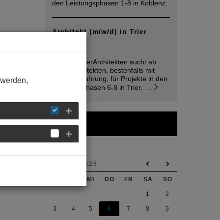
den Leistungsphasen 1-8 in Koblenz.
Architekt (m/w/d) in Trier
gesucht
05. August
raumwandlerArchitekten sucht ab
sofort Architekten, bestenfalls mit
Berufsehrfahrung, für Projekte in den
 werden,
Leistungsphasen 6-8 in Trier.
...
Kalender
AUGUST 2026
MO
DI
MI
DO
FR
SA
SO
1
2
3
4
5
6
7
8
9