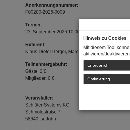
Anerkennungsnummer:
F00200-2026-0009
Termin:
23. September 2026 10:00 Uhr - 11:00 Uhr
Hinweis zu Cookies
Referent:
Mit diesem Tool könne
Klaus-Dieter Berger, Marcus Sauer, Thomas Gren
aktivieren/deaktivieren
Teilnehmergebühr:
Erforderlich
Gäste: 0 €
Mitglieder: 0 €
Optimierung
Veranstalter:
Schlüter-Systems KG
Schmölestraße 7
58640 Iserlohn