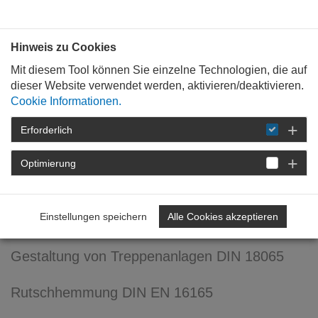
Bauen mit
Plan
:
die
architekten
.org
Hinweis zu Cookies
Mit diesem Tool können Sie einzelne Technologien, die auf
dieser Website verwendet werden, aktivieren/deaktivieren.
Cookie Informationen.
Erforderlich
STARTSEITE
FÜR
MITGLIEDER
FORTBILDUNG
DETAIL
Optimierung
Der perfekte Abschluss für
Design und Technik
Einstellungen speichern
Alle Cookies akzeptieren
Gestaltung von Treppenanlagen DIN 18065
Rutschhemmung DIN EN 16165