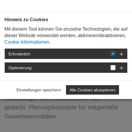
Bauen mit
Plan
:
die
architekten
.org
Hinweis zu Cookies
Mit diesem Tool können Sie einzelne Technologien, die auf
dieser Website verwendet werden, aktivieren/deaktivieren.
Cookie Informationen.
Erforderlich
STARTSEITE
FÜR
MITGLIEDER
FORTBILDUNG
DETAIL
Optimierung
Arbeitsräume neu gedacht
Einstellungen speichern
Alle Cookies akzeptieren
Vollständiger Titel: Arbeitsräume neu
gedacht: Planungskonzepte für zeitgemäße
Gewerbeimmobilien