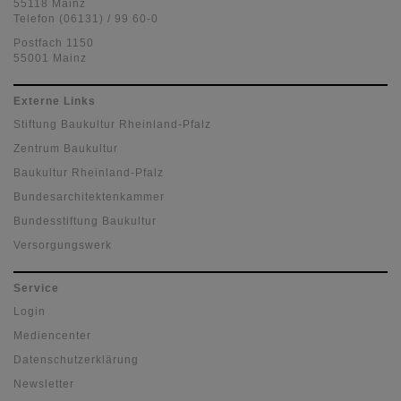
55118 Mainz
Telefon (06131) / 99 60-0
Postfach 1150
55001 Mainz
Externe Links
Stiftung Baukultur Rheinland-Pfalz
Zentrum Baukultur
Baukultur Rheinland-Pfalz
Bundesarchitektenkammer
Bundesstiftung Baukultur
Versorgungswerk
Service
Login
Mediencenter
Datenschutzerklärung
Newsletter