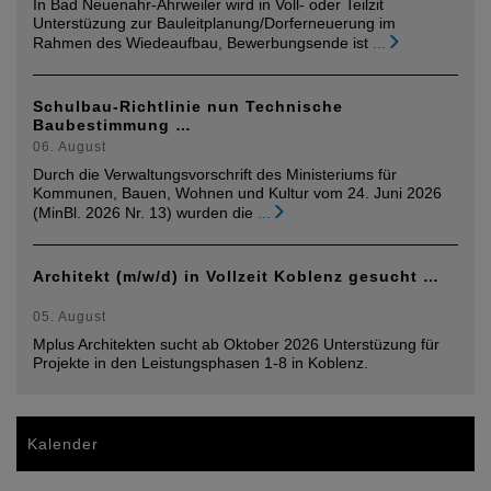
In Bad Neuenahr-Ahrweiler wird in Voll- oder Teilzit
Unterstüzung zur Bauleitplanung/Dorferneuerung im
Rahmen des Wiedeaufbau, Bewerbungsende ist
...
Schulbau-Richtlinie nun Technische
Baubestimmung …
06. August
Durch die Verwaltungsvorschrift des Ministeriums für
Kommunen, Bauen, Wohnen und Kultur vom 24. Juni 2026
(MinBl. 2026 Nr. 13) wurden die
...
Architekt (m/w/d) in Vollzeit Koblenz gesucht …
05. August
Mplus Architekten sucht ab Oktober 2026 Unterstüzung für
Projekte in den Leistungsphasen 1-8 in Koblenz.
Kalender