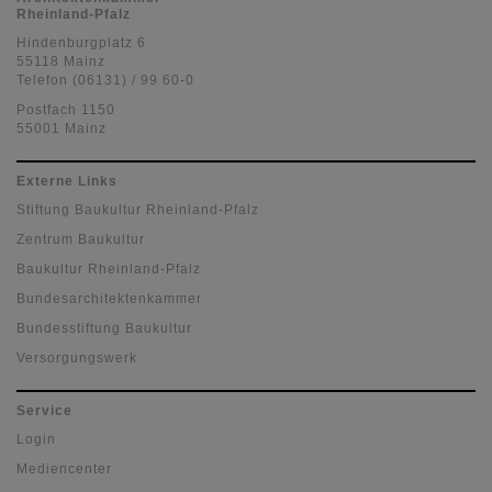
Rheinland-Pfalz
Hindenburgplatz 6
55118 Mainz
Telefon (06131) / 99 60-0
Postfach 1150
55001 Mainz
Externe Links
Stiftung Baukultur Rheinland-Pfalz
Zentrum Baukultur
Baukultur Rheinland-Pfalz
Bundesarchitektenkammer
Bundesstiftung Baukultur
Versorgungswerk
Service
Login
Mediencenter