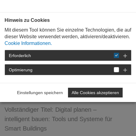
Bauen mit
Plan
:
die
architekten
.org
Hinweis zu Cookies
Mit diesem Tool können Sie einzelne Technologien, die auf
dieser Website verwendet werden, aktivieren/deaktivieren.
Cookie Informationen.
Erforderlich
STARTSEITE
FÜR
MITGLIEDER
FORTBILDUNG
DETAIL
Optimierung
Digital planen – intelligent
bauen
Einstellungen speichern
Alle Cookies akzeptieren
Vollständiger Titel: Digital planen –
intelligent bauen: Tools und Systeme für
Smart Buildings