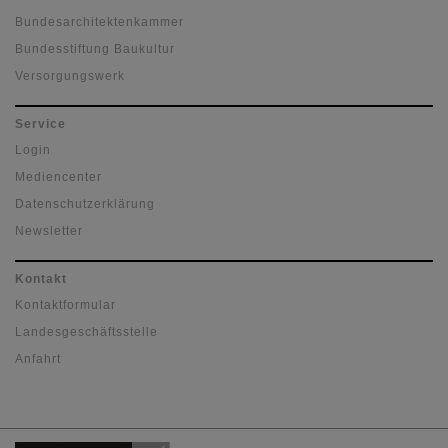
Bundesarchitektenkammer
Bundesstiftung Baukultur
Versorgungswerk
Service
Login
Mediencenter
Datenschutzerklärung
Newsletter
Kontakt
Kontaktformular
Landesgeschäftsstelle
Anfahrt