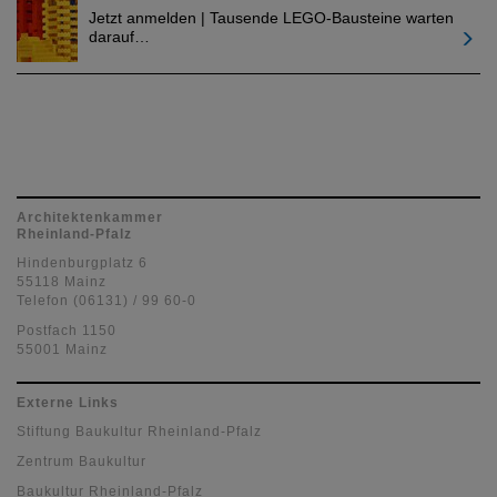
Jetzt anmelden | Tausende LEGO-Bausteine warten
darauf…
Architektenkammer
Rheinland-Pfalz
Hindenburgplatz 6
55118 Mainz
Telefon (06131) / 99 60-0
Postfach 1150
55001 Mainz
Externe Links
Stiftung Baukultur Rheinland-Pfalz
Zentrum Baukultur
Baukultur Rheinland-Pfalz