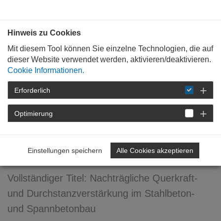
Bauen mit
Plan
:
die
architekten
.org
Hinweis zu Cookies
Mit diesem Tool können Sie einzelne Technologien, die auf
dieser Website verwendet werden, aktivieren/deaktivieren.
Cookie Informationen.
Erforderlich
STARTSEITE
FÜR
MITGLIEDER
FORTBILDUNG
DETAIL
Optimierung
Nachträgliche Querkraft- und
Durchstanzverstärkung
Einstellungen speichern
Alle Cookies akzeptieren
Vollständiger Titel: Nachträgliche Querkraft-
und Durchstanzverstärkung im Stahlbeton-
und Spannbetonbau