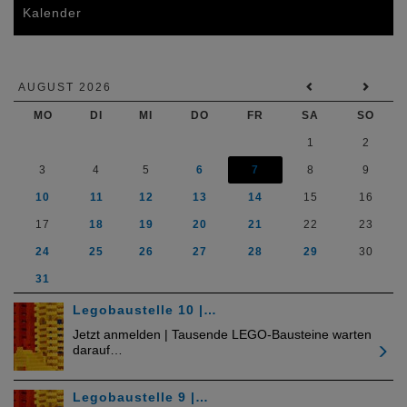
Kalender
AUGUST 2026
MO
DI
MI
DO
FR
SA
SO
1
2
3
4
5
6
7
8
9
10
11
12
13
14
15
16
17
18
19
20
21
22
23
24
25
26
27
28
29
30
31
Legobaustelle 10 |…
Jetzt anmelden | Tausende LEGO-Bausteine warten
darauf…
Legobaustelle 9 |…