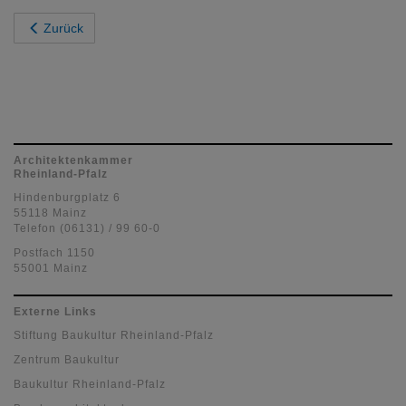
Zurück
Architektenkammer
Rheinland-Pfalz
Hindenburgplatz 6
55118 Mainz
Telefon (06131) / 99 60-0
Postfach 1150
55001 Mainz
Externe Links
Stiftung Baukultur Rheinland-Pfalz
Zentrum Baukultur
Baukultur Rheinland-Pfalz