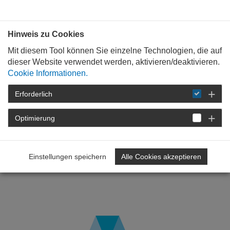
Bauen mit
Plan
:
die
architekten
.org
Hinweis zu Cookies
Mit diesem Tool können Sie einzelne Technologien, die auf
dieser Website verwendet werden, aktivieren/deaktivieren.
Cookie Informationen.
Erforderlich
STARTSEITE
NEWSROOM
DETAIL
Optimierung
17. Juni 2026
Tag der Architektur 2026:
Einstellungen speichern
Alle Cookies akzeptieren
Baukultur erleben