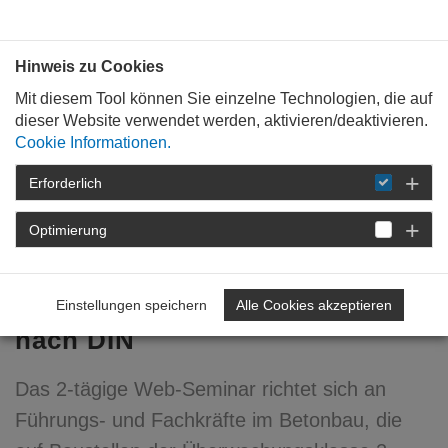
Bauen mit
Plan
:
die
architekten
.org
Hinweis zu Cookies
Mit diesem Tool können Sie einzelne Technologien, die auf
dieser Website verwendet werden, aktivieren/deaktivieren.
Cookie Informationen.
Erforderlich
STARTSEITE
FÜR
MITGLIEDER
FORTBILDUNG
DETAIL
Optimierung
Web-Sem Bauausführung für
Fach- u. Führungskräfte
Einstellungen speichern
Alle Cookies akzeptieren
nach DIN
Das 2-tägige Web-Seminar richtet sich an
Führungs- und Fachkräfte im Betonbau, die