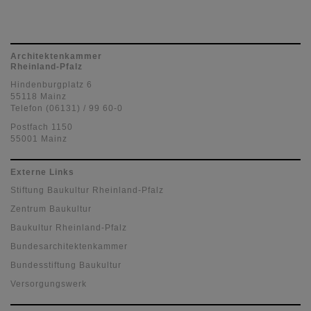
Architektenkammer
Rheinland-Pfalz
Hindenburgplatz 6
55118 Mainz
Telefon (06131) / 99 60-0
Postfach 1150
55001 Mainz
Externe Links
Stiftung Baukultur Rheinland-Pfalz
Zentrum Baukultur
Baukultur Rheinland-Pfalz
Bundesarchitektenkammer
Bundesstiftung Baukultur
Versorgungswerk