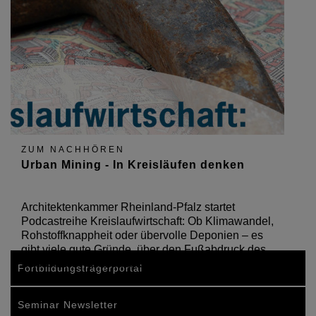
ZUM NACHHÖREN
Urban Mining - In Kreisläufen denken
Architektenkammer Rheinland-Pfalz startet
Podcastreihe Kreislaufwirtschaft: Ob Klimawandel,
Rohstoffknappheit oder übervolle Deponien – es
gibt viele gute Gründe, über den Fußabdruck des
Bausektors nachzudenken.
Fortbildungsträgerportal
Seminar Newsletter