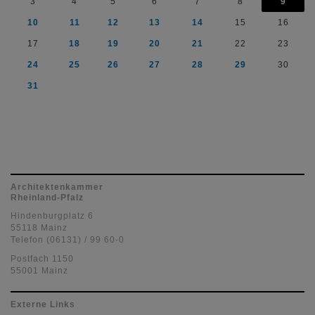
3
4
5
6
7
8
9
10
11
12
13
14
15
16
17
18
19
20
21
22
23
24
25
26
27
28
29
30
31
Architektenkammer
Rheinland-Pfalz
Hindenburgplatz 6
55118 Mainz
Telefon (06131) / 99 60-0
Postfach 1150
55001 Mainz
Externe Links