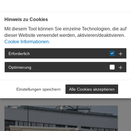
Bauen mit
Plan
:
die
architekten
.org
Hinweis zu Cookies
Mit diesem Tool können Sie einzelne Technologien, die auf
dieser Website verwendet werden, aktivieren/deaktivieren.
Cookie Informationen.
Erforderlich
STARTSEITE
FÜR
MITGLIEDER
FORTBILDUNG
DETAIL
Optimierung
14. Februar 2022
Einstellungen speichern
Alle Cookies akzeptieren
Block-Denken