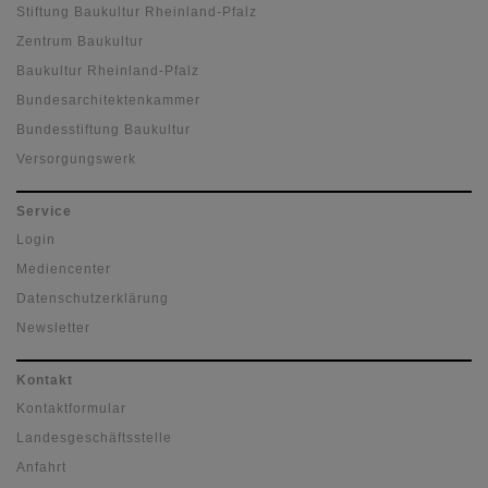
Stiftung Baukultur Rheinland-Pfalz
Zentrum Baukultur
Baukultur Rheinland-Pfalz
Bundesarchitektenkammer
Bundesstiftung Baukultur
Versorgungswerk
Service
Login
Mediencenter
Datenschutzerklärung
Newsletter
Kontakt
Kontaktformular
Landesgeschäftsstelle
Anfahrt