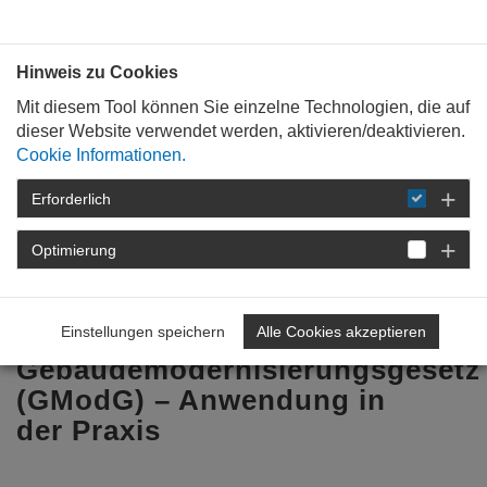
Bauen mit
Plan
:
die
architekten
.org
Hinweis zu Cookies
Mit diesem Tool können Sie einzelne Technologien, die auf
dieser Website verwendet werden, aktivieren/deaktivieren.
Cookie Informationen.
Erforderlich
STARTSEITE
FÜR
MITGLIEDER
FORTBILDUNG
DETAIL
Optimierung
Vom Gebäudeenergiegesetz
(GEG) zum
Einstellungen speichern
Alle Cookies akzeptieren
Gebäudemodernisierungsgesetz
(GModG) – Anwendung in
der Praxis