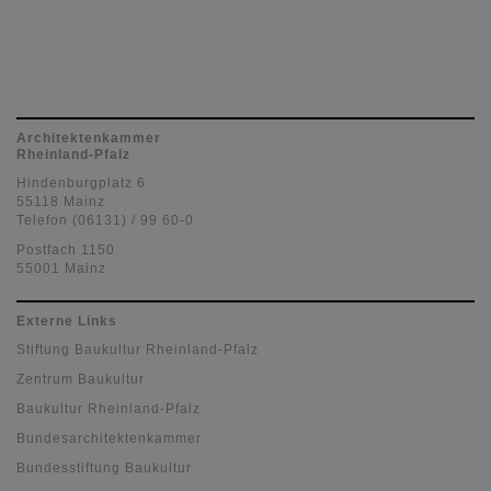
Architektenkammer
Rheinland-Pfalz
Hindenburgplatz 6
55118 Mainz
Telefon (06131) / 99 60-0
Postfach 1150
55001 Mainz
Externe Links
Stiftung Baukultur Rheinland-Pfalz
Zentrum Baukultur
Baukultur Rheinland-Pfalz
Bundesarchitektenkammer
Bundesstiftung Baukultur