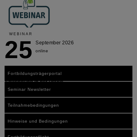
WEBINAR
25
September 2026
online
Vom Gebäudeenergiegesetz (GEG) zum
Fortbildungsträgerportal
Gebäudemodernisierungsgesetz (GModG) –
Anwendung in der Praxis
Seminar Newsletter
Teilnahmebedingungen
Hinweise und Bedingungen