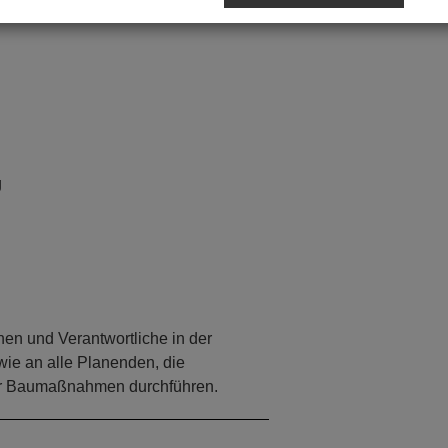
g
nen und Verantwortliche in der
ie an alle Planenden, die
für Baumaßnahmen durchführen.