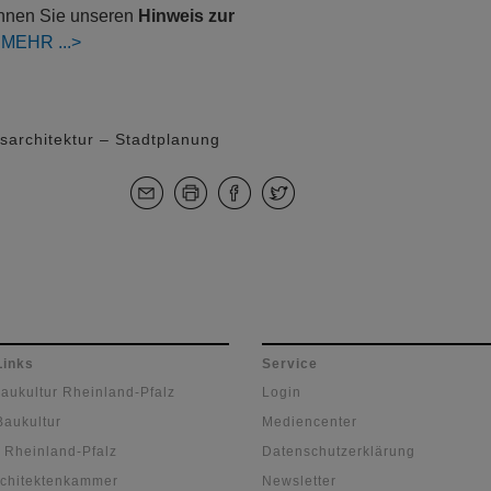
können Sie unseren
Hinweis zur
:
MEHR
tsarchitektur – Stadtplanung
Links
Service
Baukultur Rheinland-Pfalz
Login
Baukultur
Mediencenter
 Rheinland-Pfalz
Datenschutzerklärung
chitektenkammer
Newsletter