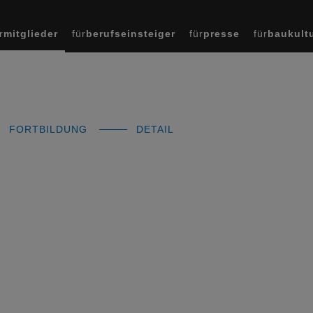
r
mitglieder
für
berufseinsteiger
für
presse
für
baukult
FORTBILDUNG
DETAIL