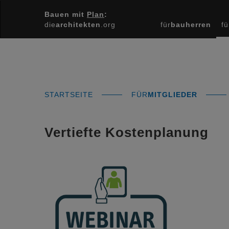
Bauen mit
Plan
:
die
architekten
.org
für
bauherren
fü
STARTSEITE
FÜR
MITGLIEDER
Vertiefte Kostenplanung