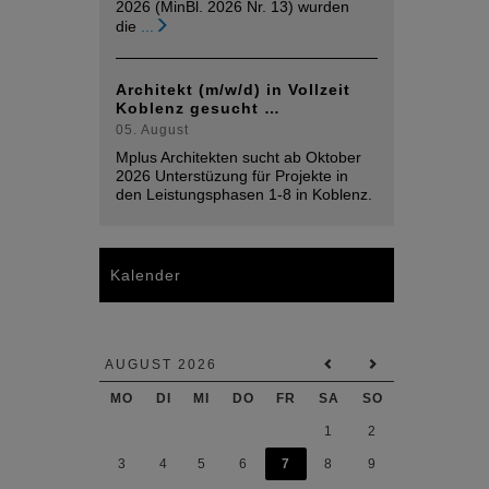
2026 (MinBl. 2026 Nr. 13) wurden
die
...
Architekt (m/w/d) in Vollzeit
Koblenz gesucht …
05. August
Mplus Architekten sucht ab Oktober
2026 Unterstüzung für Projekte in
den Leistungsphasen 1-8 in Koblenz.
Kalender
AUGUST 2026
MO
DI
MI
DO
FR
SA
SO
1
2
3
4
5
6
7
8
9