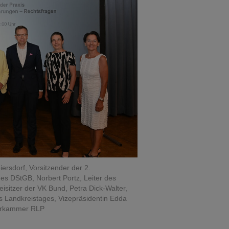
ersdorf, Vorsitzender der 2.
s DStGB, Norbert Portz, Leiter des
sitzer der VK Bund, Petra Dick-Walter,
s Landkreistages, Vizepräsidentin Edda
eurkammer RLP