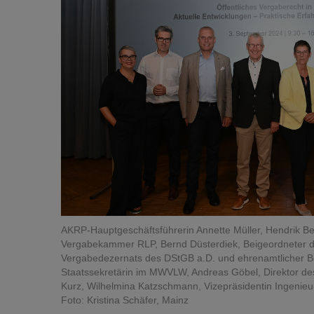
AKRP-Hauptgeschäftsführerin Annette Müller, Hendrik Bei
Vergabekammer RLP, Bernd Düsterdiek, Beigeordneter de
Vergabedezernats des DStGB a.D. und ehrenamtlicher Bei
Staatssekretärin im MWVLW, Andreas Göbel, Direktor de
Kurz, Wilhelmina Katzschmann, Vizepräsidentin Ingeni
Foto: Kristina Schäfer, Mainz