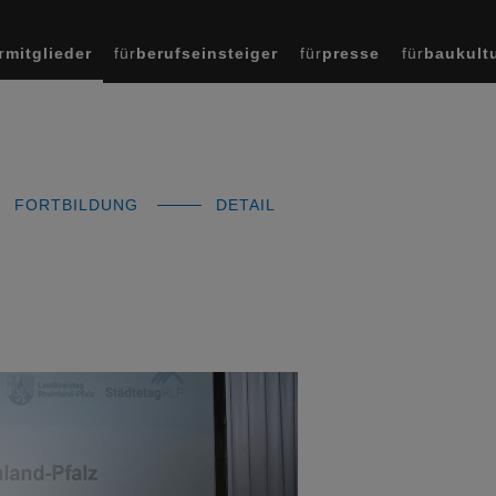
r
mitglieder
für
berufseinsteiger
für
presse
für
baukult
FORTBILDUNG
DETAIL