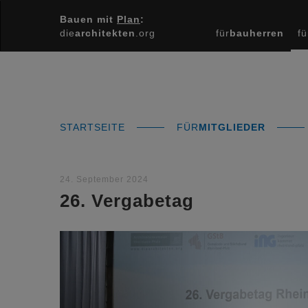
Bauen mit
Plan
:
die
architekten
.org
für
bauherren
fü
STARTSEITE
FÜR
MITGLIEDER
24. September 2024
26. Vergabetag