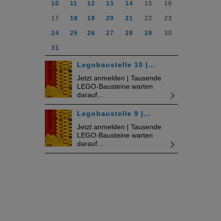
10
11
12
13
14
15
16
17
18
19
20
21
22
23
24
25
26
27
28
29
30
31
Legobaustelle 10 |…
Jetzt anmelden | Tausende
LEGO-Bausteine warten
darauf…
Legobaustelle 9 |…
Jetzt anmelden | Tausende
LEGO-Bausteine warten
darauf…