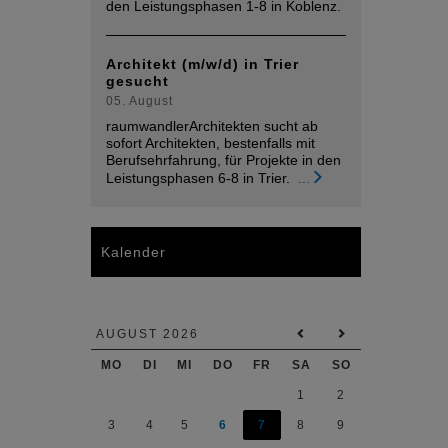
den Leistungsphasen 1-8 in Koblenz.
Architekt (m/w/d) in Trier
gesucht
05. August
raumwandlerArchitekten sucht ab
sofort Architekten, bestenfalls mit
Berufsehrfahrung, für Projekte in den
Leistungsphasen 6-8 in Trier.
...
Kalender
AUGUST 2026
MO
DI
MI
DO
FR
SA
SO
1
2
3
4
5
6
7
8
9