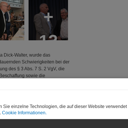
+
12
ra Dick-Walter, wurde das
dauernden Schwierigkeiten bei der
ng des § 3 Abs. 7 S. 2 VgV, die
 Beschaffung sowie die
ordneter des DStGB, über das seit
paket, für das aber immer noch kein
n Sie einzelne Technologien, die auf dieser Website verwendet
.
Cookie Informationen.
ernats des DStGB a.D. und