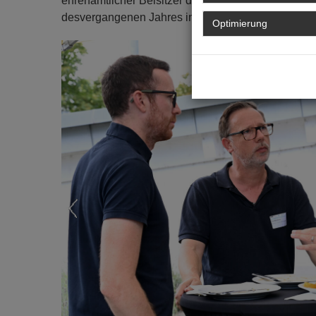
ehrenamtlicher Beisitzer der VK Bund, stellte sp
desvergangenen Jahres im Vergaberecht vor.
Optimierung
Previous