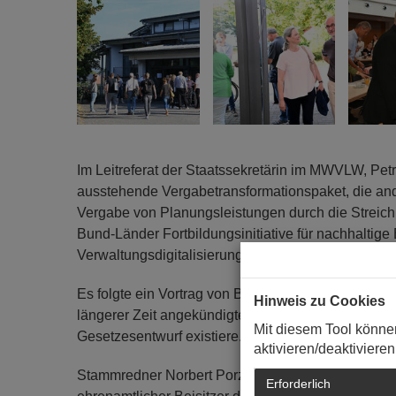
Im Leitreferat der Staatssekretärin im MWVLW, Pet
ausstehende Vergabetransformationspaket, die an
Vergabe von Planungsleistungen durch die Streichu
Bund-Länder Fortbildungsinitiative für nachhaltige
Verwaltungsdigitalisierung angesprochen.
Es folgte ein Vortrag von Bernd Düsterdiek, Beige
Hinweis zu Cookies
längerer Zeit angekündigte Vergabetransformations
Mit diesem Tool könne
Gesetzesentwurf existiere.
aktivieren/deaktivieren
Stammredner Norbert Porz, Leiter des Vergabedez
Erforderlich