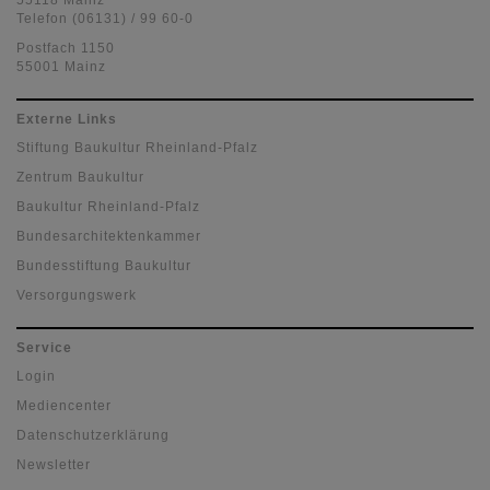
55118 Mainz
Telefon (06131) / 99 60-0
Postfach 1150
55001 Mainz
Externe Links
Stiftung Baukultur Rheinland-Pfalz
Zentrum Baukultur
Baukultur Rheinland-Pfalz
Bundesarchitektenkammer
Bundesstiftung Baukultur
Versorgungswerk
Service
Login
Mediencenter
Datenschutzerklärung
Newsletter