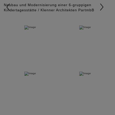
r
e
Neubau und Modernisierung einer 6-gruppigen
e
x
Kindertagesstätte / Klenner Architekten PartmbB
v
t
i
o
u
s