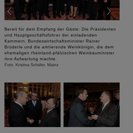
te: Die Präsidenten
Der Vorstandsvorsitzende der Mainzer V
einladenden
Uwe Abel, im Gespräch mit Dr. Michael
ister Rainer
Hauptgeschäftsführer der Architektenk
inkönigin, die dem
Rheinland-Pfalz.
en Weinbauminister
Foto: Kristina Schäfer, Mainz