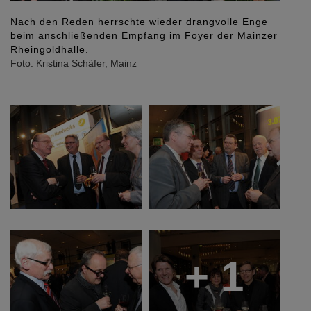
er drangvolle Enge
Dr. Frank Rauda, Bauabteilungsleiter im
m Foyer der Mainzer
Finanzministerium a.D., Kammerpräside
Musil und Vizepräsident Ernst Wolfgang 
Frau.
Foto: Kristina Schäfer, Mainz
+ 1