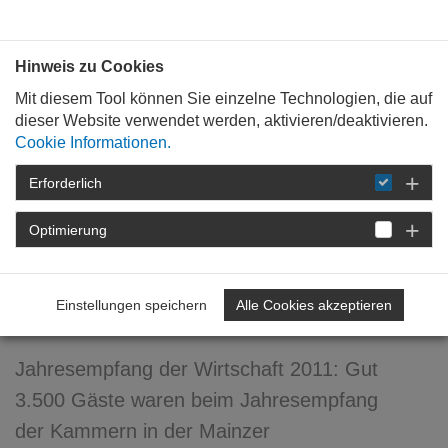
Bauen mit
Plan
:
die
architekten
.org
Hinweis zu Cookies
Mit diesem Tool können Sie einzelne Technologien, die auf
dieser Website verwendet werden, aktivieren/deaktivieren.
Cookie Informationen.
Erforderlich
STARTSEITE
NEWSROOM
DETAIL
Optimierung
04. Februar 2011
Nötige Regeln - gute Bildung
Einstellungen speichern
Alle Cookies akzeptieren
- schnelle Entscheidungen
Jahresempfang der Wirtschaft 2011: Gut
3.500 Gäste waren beim Jahresempfang
der Kammern in der Mainzer