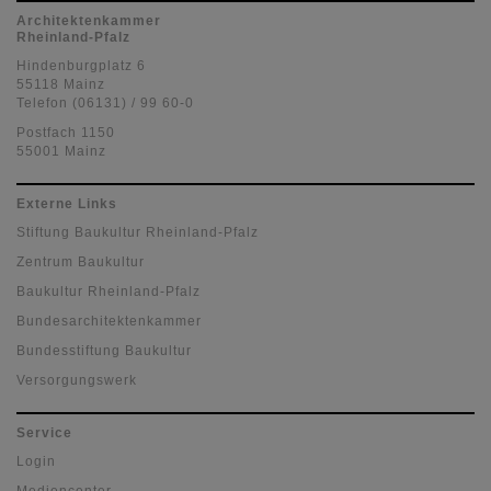
Architektenkammer
Rheinland-Pfalz
Hindenburgplatz 6
55118 Mainz
Telefon (06131) / 99 60-0
Postfach 1150
55001 Mainz
Externe Links
Stiftung Baukultur Rheinland-Pfalz
Zentrum Baukultur
Baukultur Rheinland-Pfalz
Bundesarchitektenkammer
Bundesstiftung Baukultur
Versorgungswerk
Service
Login
Mediencenter