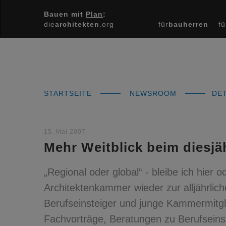
Bauen mit
Plan
:
die
architekten
.org
für
bauherren
fü
STARTSEITE
NEWSROOM
DET
15. Mai 2007
Mehr Weitblick beim diesjä
„Regional oder global“ - bleibe ich hier 
Architektenkammer wieder zur alljährlic
Berufseinsteiger und junge Kammermitgl
Fachvorträge, Beratungen zu Berufseins