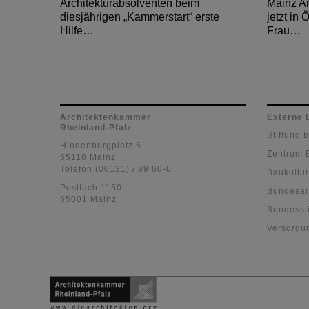
Architekturabsolventen beim
Mainz Ar
diesjährigen „Kammerstart“ erste
jetzt in
Hilfe…
Frau…
Architektenkammer
Externe 
Rheinland-Pfalz
Stiftung 
Hindenburgplatz 6
Zentrum 
55118 Mainz
Telefon (06131) / 99 60-0
Baukultur
Postfach 1150
Bundesar
55001 Mainz
Bundessti
Versorgu