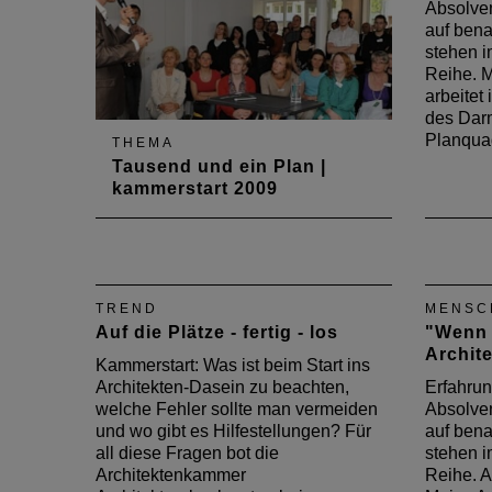
Berufs
Absolven
es in 
auf bena
stehen i
Reihe. 
arbeitet
des Darm
Planqua
THEMA
Tausend und ein Plan |
kammerstart 2009
Die Architektenkammer
Rheinland-Pfalz hatte am 8. Mai
2009 junge Mitglieder und
Absolventen zum kammer-
TREND
MENSC
start.de eingeladen. Unter
Auf die Plätze - fertig - los
"Wenn 
anderem berichteten an dem
Archite
Abend zwei Architekten aus
Kammerstart: Was ist beim Start ins
ihrem Arbeitsalltag in Dubai und
Architekten-Dasein zu beachten,
Erfahrun
Bahrain, sie sprachen über die…
welche Fehler sollte man vermeiden
Absolven
und wo gibt es Hilfestellungen? Für
auf bena
all diese Fragen bot die
stehen i
Architektenkammer
Reihe. A