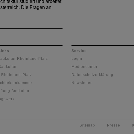
chitektur studiert und arbeitet
 Österreich. Die Fragen an
Links
Service
Baukultur Rheinland-Pfalz
Login
Baukultur
Mediencenter
 Rheinland-Pfalz
Datenschutzerklärung
chitektenkammer
Newsletter
ftung Baukultur
ngswerk
Sitemap
Presse