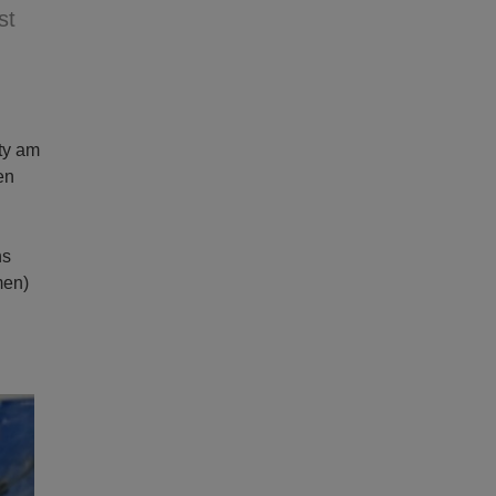
st
ty am
en
ns
men)
ext