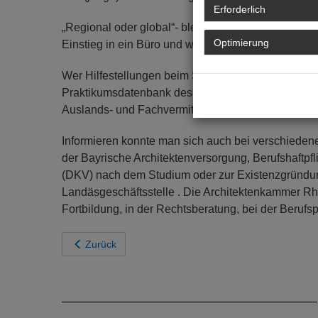
Erforderlich
„Regional oder global“- bleibe ich hier oder gehe 
Optimierung
Einstieg in ein Büro und wo kann ich erste Beruf
Wer Hilfestellungen beim Schritt ins Ausland nutze
Praktikumsdatenbank des Netzwerks Architekturex
Auslands- und Fachvermittlung der Bundesagentur f
Informieren konnte man sich auch bei verschieden
der Bayrische Architektenversorgung, Berufshaftpf
(DKV) nach dem Studium oder zur Existenzgründung
Landäsgeschäftsstelle . Die Architektenkammer Rhe
Fortbildung, in der Rechtsberatung, bei der Berufs
Zurück