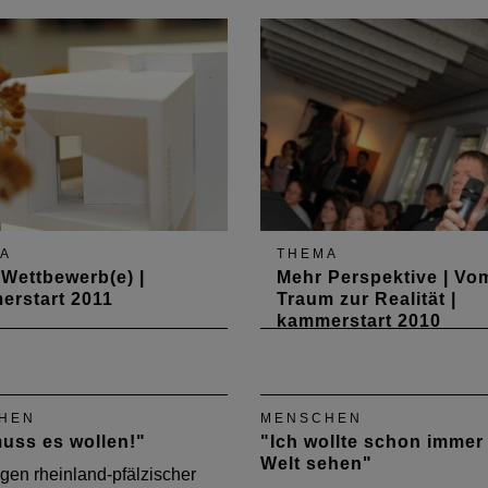
A
THEMA
Wettbewerb(e) |
Mehr Perspektive | Vo
erstart 2011
Traum zur Realität |
kammerstart 2010
ammerstart.de", die
Am 30. April war es wieder
taltung für Absolventen
soweit: Die Architektenka
tudenten der oberen
hatte alle rheinland-pfälzi
er, stand in diesem Jahr
Absolventen, junge Archite
HEN
MENSCHEN
dem Motto „Mehr
und Studenten zum Kammer
uss es wollen!"
"Ich wollte schon immer
werb(e)“. Zwei junge
eingeladen. Es gab Inform
Welt sehen"
machten Lust auf den
gen rheinland-pfälzischer
zum Berufseinstieg, Häppc