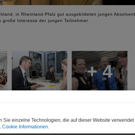
chland, in Rheinland-Pfalz gut ausgebildeten jungen Absolven
s große Interesse der jungen Teilnehmer.
+ 4
nness, Brezeln, irischer Live- Musik und jeder Menge Informat
eingeladen. Vorträge und Gespräche mit erfahrenen Architekten
n Sie einzelne Technologien, die auf dieser Website verwendet
nregungen zu Fragen geben können die sich immer mehr Absolv
.
Cookie Informationen.
ium erst einmal geschafft ist.