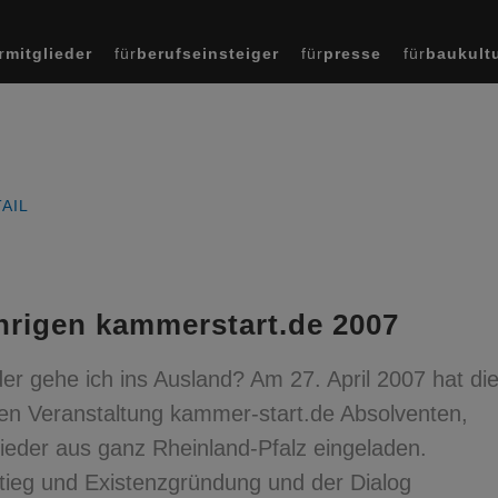
r
mitglieder
für
berufseinsteiger
für
presse
für
baukult
AIL
hrigen kammerstart.de 2007
oder gehe ich ins Ausland? Am 27. April 2007 hat di
hen Veranstaltung kammer-start.de Absolventen,
ieder aus ganz Rheinland-Pfalz eingeladen.
tieg und Existenzgründung und der Dialog