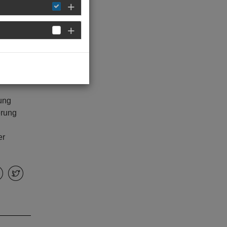
eichen
ung
erung
er