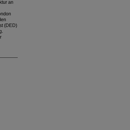
ktur an
räche.
London
den
st (DED)
g.
r