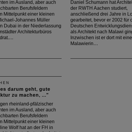
einstieg und zeigten, dass
ten im Ausland, aber auch
Daniel Schumann hat Archite
Musik und angeregte Gesp
der schwierigen…
chbarten Berufsfeldern
der RWTH Aachen studiert,
m Mittelpunkt einer kleinen
anschließend drei Jahre in 
Michael-Johannes Müller
gearbeitet, bevor er 2002 für 
 in Dubai in der Niederlassung
Deutschen Entwicklungsdien
städter Architekturbüros
als Architekt nach Malawi gin
drat.…
Inzwischen ist er dort mit eine
Malawierin…
HEN
es darum geht, gute
ktur zu machen, ..."
gen rheinland-pfälzischer
ten im Ausland, aber auch
chbarten Berufsfeldern
m Mittelpunkt einer kleinen
line Wolf hat an der FH in