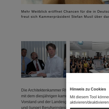
Mehr Weitblick eröffnet Chancen für die in Deuts
freut sich Kammerpräsident Stefan Musil über da
Hinweis zu Cookies
Die Architektenkammer Rheinland-Pfalz hat bei Gui
mit dem diesjährigen kammer-start.de zum Dialog 
Mit diesem Tool könne
Vorstand und der Landesgeschäftsstelle haben A
aktivieren/deaktivieren
und (junge) Berufseinsteiger stellen, wenn das Stud