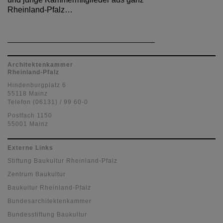
Rheinland-Pfalz…
Architektenkammer
Rheinland-Pfalz
Hindenburgplatz 6
55118 Mainz
Telefon (06131) / 99 60-0
Postfach 1150
55001 Mainz
Externe Links
Stiftung Baukultur Rheinland-Pfalz
Zentrum Baukultur
Baukultur Rheinland-Pfalz
Bundesarchitektenkammer
Bundesstiftung Baukultur