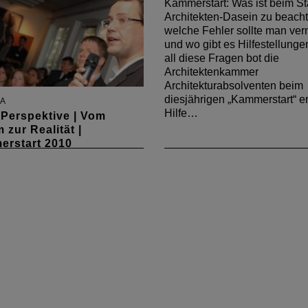
Kammerstart: Was ist beim Sta
Architekten-Dasein zu beacht
welche Fehler sollte man ve
und wo gibt es Hilfestellunge
all diese Fragen bot die
Architektenkammer
Architekturabsolventen beim
diesjährigen „Kammerstart“ e
A
Hilfe…
Perspektive | Vom
 zur Realität |
erstart 2010
 April war es wieder
: Die Architektenkammer
alle rheinland-pfälzischen
enten, junge Architekten
tudenten zum Kammerstart
aden. Es gab Informationen
rufseinstieg, Häppchen,
 und angeregte Gespräche.