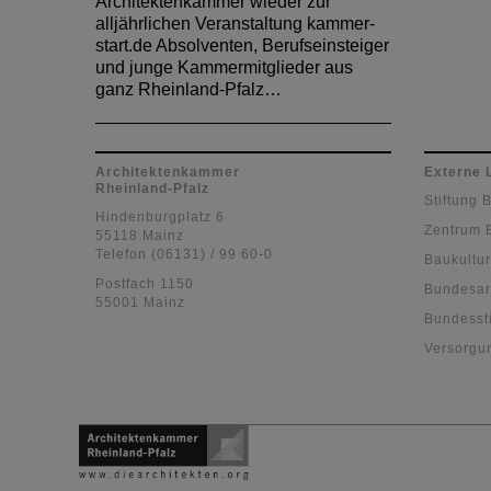
Architektenkammer wieder zur
alljährlichen Veranstaltung kammer-
start.de Absolventen, Berufseinsteiger
und junge Kammermitglieder aus
ganz Rheinland-Pfalz…
Architektenkammer
Externe 
Rheinland-Pfalz
Stiftung 
Hindenburgplatz 6
Zentrum 
55118 Mainz
Telefon (06131) / 99 60-0
Baukultur
Postfach 1150
Bundesar
55001 Mainz
Bundessti
Versorgu