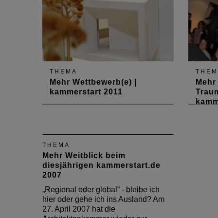
THEMA
THEM
Mehr Wettbewerb(e) |
Mehr 
kammerstart 2011
Traum
kamm
Der "kammerstart.de", die
Am 30.
Veranstaltung für Absolventen
soweit
und Studenten der oberen
hatte 
Semester, stand in diesem Jahr
Absolv
THEMA
unter dem Motto „Mehr
und S
Mehr Weitblick beim
Wettbewerb(e)“. Zwei junge
eingel
diesjährigen kammerstart.de
Büros machten Lust auf den
zum Be
2007
Berufseinstieg und zeigten, dass
Musik
es in der schwierigen…
„Regional oder global“ - bleibe ich
hier oder gehe ich ins Ausland? Am
27. April 2007 hat die