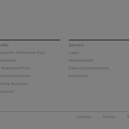
Links
Service
Baukultur Rheinland-Pfalz
Login
Baukultur
Mediencenter
 Rheinland-Pfalz
Datenschutzerklärung
chitektenkammer
Newsletter
ftung Baukultur
ngswerk
Sitemap
Presse