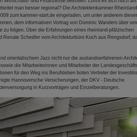
n Wirtschafts- und Finanzkrise betroffen. Lohnt es sich noch als
arbeitet man besser regional? Die Architektenkammer Rheinland
 2009 zum kammer-start.de eingeladen, um unter anderem diese
mmen, dem informativen Vortrag von Dominic Wanders über sei
rise zu folgen. Über die Erfahrungen eines rheinland-pfälzischen
nd Renate Schedler vom Architekturbüro Koch aus Rengsdorf, da
d orientalischem Jazz nicht nur die auslandserfahrenen Archit
owie die Mitarbeiterinnen und Mitarbeiter der Landesgeschäfts
ionen für den Weg ins Berufsleben boten Vertreter der Investiti
einigte Hannoversche Versicherungen, der DKV - Deutsche
tenversorgung in Kurzvorträgen und Einzelberatungen.
N