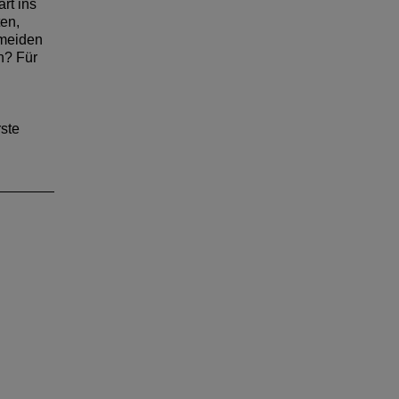
rt ins
en,
rmeiden
n? Für
rste