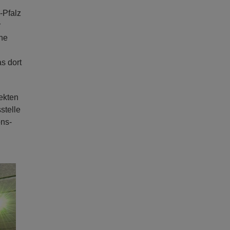
-Pfalz
r
ne
s dort
ekten
stelle
ons-
ext