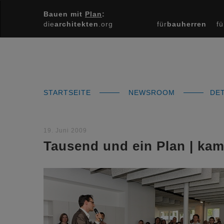
Bauen mit
Plan
:
die
architekten
.org
für
bauherren
fü
STARTSEITE
NEWSROOM
DET
19. Juni 2009
Tausend und ein Plan | kam