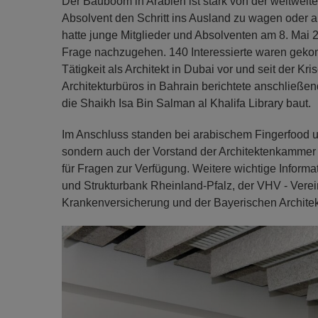
Der Bauboom in Arabien ist stark von der weltweite
Absolvent den Schritt ins Ausland zu wagen oder 
hatte junge Mitglieder und Absolventen am 8. Mai
Frage nachzugehen. 140 Interessierte waren geko
Tätigkeit als Architekt in Dubai vor und seit der K
Architekturbüros in Bahrain berichtete anschließe
die Shaikh Isa Bin Salman al Khalifa Library baut.
Im Anschluss standen bei arabischem Fingerfood un
sondern auch der Vorstand der Architektenkammer s
für Fragen zur Verfügung. Weitere wichtige Informat
und Strukturbank Rheinland-Pfalz, der VHV - Ver
Krankenversicherung und der Bayerischen Architek
Previous