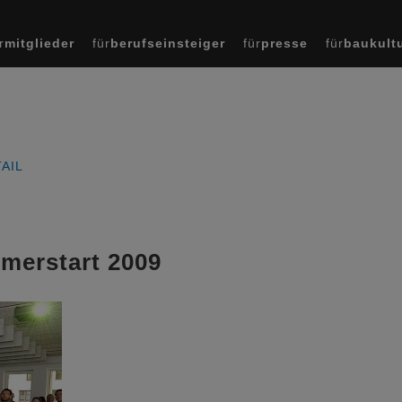
r
mitglieder
für
berufseinsteiger
für
presse
für
baukult
AIL
merstart 2009