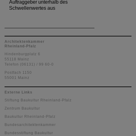
Auftraggeber unterhalb des
Schwellenwertes aus
Architektenkammer
Rheinland-Pfalz
Hindenburgplatz 6
55118 Mainz
Telefon (06131) / 99 60-0
Postfach 1150
55001 Mainz
Externe Links
Stiftung Baukultur Rheinland-Pfalz
Zentrum Baukultur
Baukultur Rheinland-Pfalz
Bundesarchitektenkammer
Bundesstiftung Baukultur