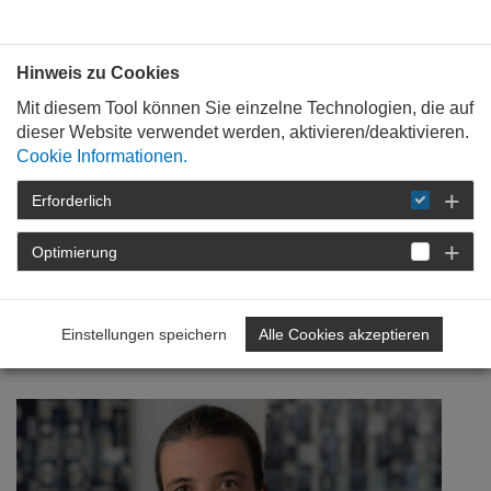
Bauen mit
Plan
:
die
architekten
.org
Hinweis zu Cookies
Mit diesem Tool können Sie einzelne Technologien, die auf
dieser Website verwendet werden, aktivieren/deaktivieren.
Cookie Informationen.
Erforderlich
STARTSEITE
NEWSROOM
DETAIL
Optimierung
08. Oktober 2021
Im Unerwarteten liegt die
Einstellungen speichern
Alle Cookies akzeptieren
Chance