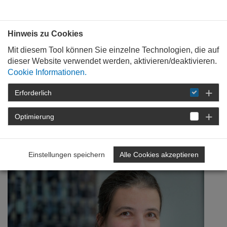
Bauen mit
Plan
:
die
architekten
.org
Hinweis zu Cookies
Mit diesem Tool können Sie einzelne Technologien, die auf
dieser Website verwendet werden, aktivieren/deaktivieren.
Cookie Informationen.
Erforderlich
STARTSEITE
NEWSROOM
DETAIL
Optimierung
21. Januar 2019
From Bauhaus to Our house
Einstellungen speichern
Alle Cookies akzeptieren