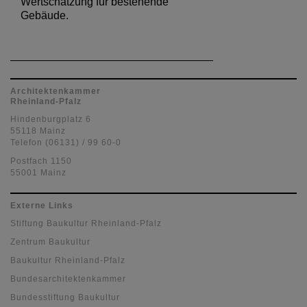
Wertschätzung für bestehende
Gebäude.
Architektenkammer
Rheinland-Pfalz
Hindenburgplatz 6
55118 Mainz
Telefon (06131) / 99 60-0
Postfach 1150
55001 Mainz
Externe Links
Stiftung Baukultur Rheinland-Pfalz
Zentrum Baukultur
Baukultur Rheinland-Pfalz
Bundesarchitektenkammer
Bundesstiftung Baukultur