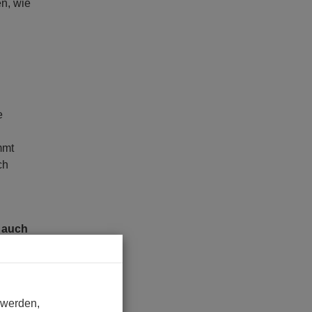
en, wie
e
mmt
ch
r auch
alien,
 werden,
Im