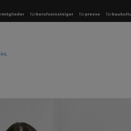
r
mitglieder
für
berufseinsteiger
für
presse
für
baukult
AIL