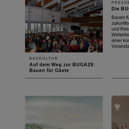
PRESS
Die BU
Bauen fü
zukunfts
und Rest
Welterbe
einer ko
Veransta
BAUKULTUR
Auf dem Weg zur BUGA29:
Bauen für Gäste
Die Veranstaltung „Bauen für
Gäste“ am 12. März in Bacharach
gab Impulse für eine
zukunftsorientierte, nachhaltige
Hotel- und Restaurantgestaltung
mit Fokus auf das Mittelrheintal.