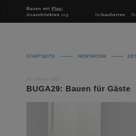
Bauen mit
Plan
:
die
architekten
.org
für
bauherren
fü
STARTSEITE
NEWSROOM
DET
20. Februar 2025
BUGA29: Bauen für Gäste