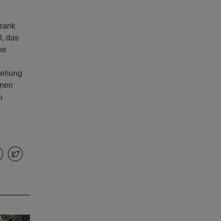
Frank
l, das
he
iehung
inen
u