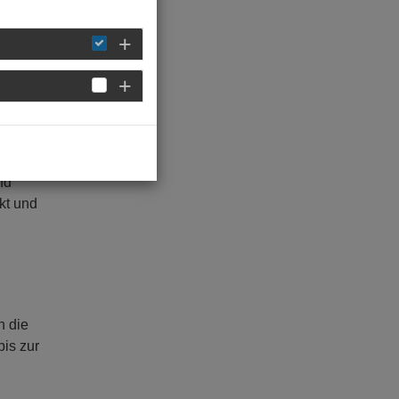
das
nd
kt und
n die
bis zur