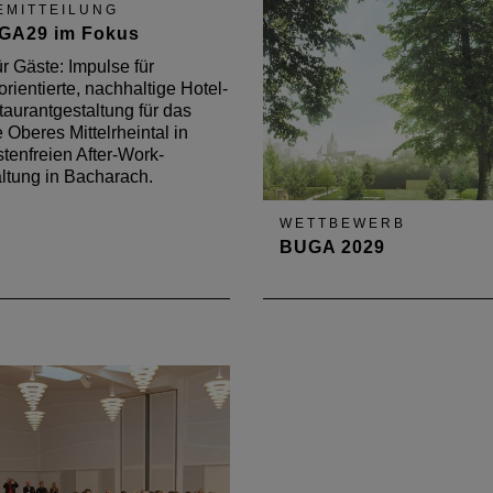
EMITTEILUNG
GA29 im Fokus
r Gäste: Impulse für
orientierte, nachhaltige Hotel-
aurantgestaltung für das
 Oberes Mittelrheintal in
stenfreien After-Work-
ltung in Bacharach.
WETTBEWERB
BUGA 2029
Standort Lahnstein