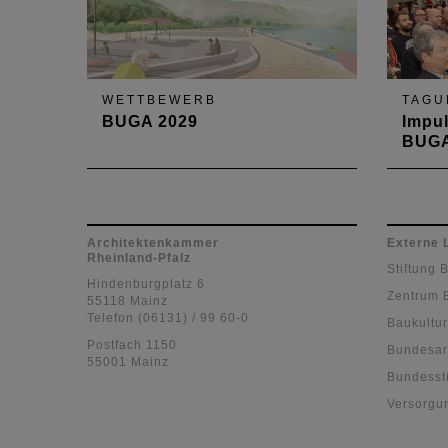
WETTBEWERB
TAGU
BUGA 2029
Impul
BUGA
Standort Bacharach
200 T
Boppar
Fachta
Gäste"
Architektenkammer
Externe 
Rheinland-Pfalz
Landes
Stiftung 
Entwi
Hindenburgplatz 6
Zentrum 
Pfalz 
55118 Mainz
Telefon (06131) / 99 60-0
Baukultur
Postfach 1150
Bundesar
55001 Mainz
Bundessti
Versorgu