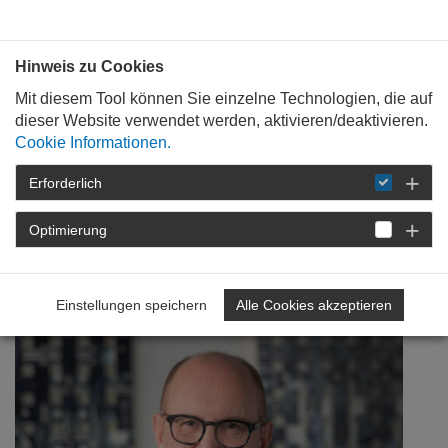
Bauen mit
Plan
:
die
architekten
.org
Hinweis zu Cookies
Mit diesem Tool können Sie einzelne Technologien, die auf
dieser Website verwendet werden, aktivieren/deaktivieren.
Cookie Informationen.
Erforderlich
STARTSEITE
NEWSROOM
DETAIL
Optimierung
20. Juli 2020
70 Jahre AKRP
Einstellungen speichern
Alle Cookies akzeptieren