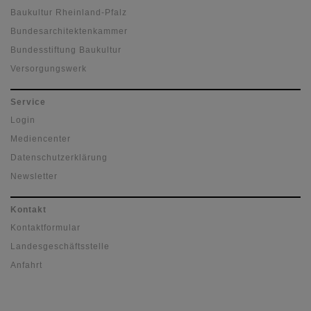
Baukultur Rheinland-Pfalz
Bundesarchitektenkammer
Bundesstiftung Baukultur
Versorgungswerk
Service
Login
Mediencenter
Datenschutzerklärung
Newsletter
Kontakt
Kontaktformular
Landesgeschäftsstelle
Anfahrt