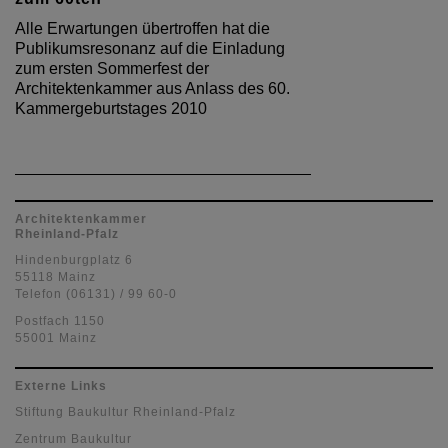
Alle Erwartungen übertroffen hat die
Publikumsresonanz auf die Einladung
zum ersten Sommerfest der
Architektenkammer aus Anlass des 60.
Kammergeburtstages 2010
Architektenkammer
Rheinland-Pfalz
Hindenburgplatz 6
55118 Mainz
Telefon (06131) / 99 60-0
Postfach 1150
55001 Mainz
Externe Links
Stiftung Baukultur Rheinland-Pfalz
Zentrum Baukultur