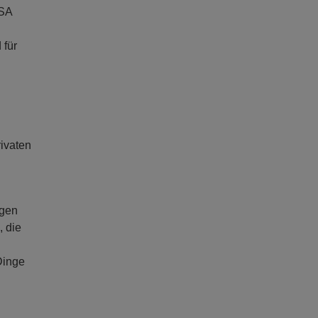
USA
 für
.
rivaten
ngen
, die
Dinge