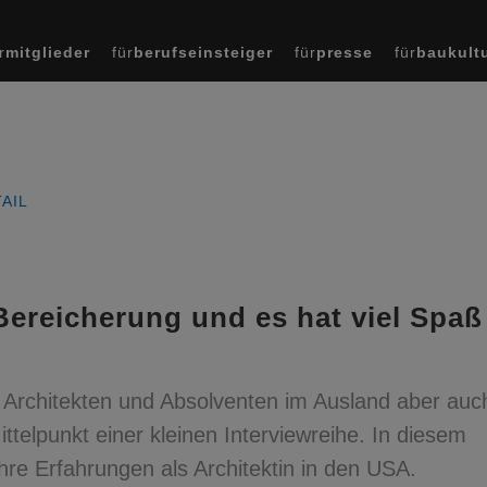
r
mitglieder
für
berufseinsteiger
für
presse
für
baukult
AIL
Bereicherung und es hat viel Spaß
r Architekten und Absolventen im Ausland aber auch
telpunkt einer kleinen Interviewreihe. In diesem
ihre Erfahrungen als Architektin in den USA.