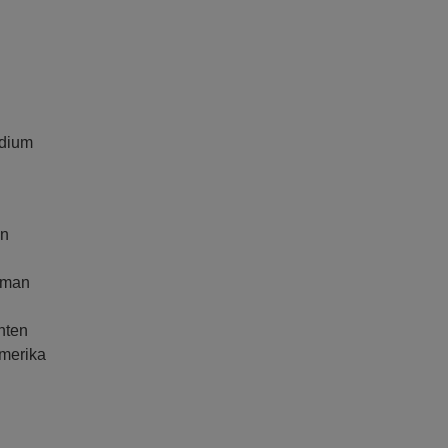
ndium
.
en
 man
nten
Amerika