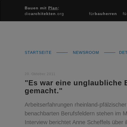
Bauen mit
Plan
:
die
architekten
.org
für
bauherren
fü
STARTSEITE
NEWSROOM
DET
20. Oktober 2011
"Es war eine unglaubliche 
gemacht."
Arbeitserfahrungen rheinland-pfälzische
benachbarten Berufsfeldern stehen im Mit
Interview berichtet Anne Scheffels über 