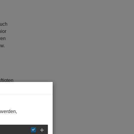
auch
ior
ren
zw.
ftigten
das
kturen
 werden,