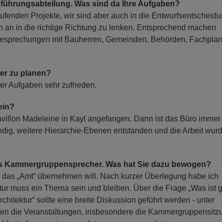
usführungsabteilung. Was sind da Ihre Aufgaben?
fenden Projekte, wir sind aber auch in die Entwurfsentscheid
an in die richtige Richtung zu lenken. Entsprechend machen
 Besprechungen mit Bauherren, Gemeinden, Behörden, Fachpla
er zu planen?
ner Aufgaben sehr zufrieden.
sein?
Pavillon Madeleine in Kayl angefangen. Dann ist das Büro immer
ig, weitere Hierarchie-Ebenen entstanden und die Arbeit wur
 als Kammergruppensprecher. Was hat Sie dazu bewogen?
h das „Amt“ übernehmen will. Nach kurzer Überlegung habe ich
ultur muss ein Thema sein und bleiben. Über die Frage „Was ist 
chitektur“ sollte eine breite Diskussion geführt werden - unter
den die Veranstaltungen, insbesondere die Kammergruppensitz