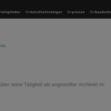
r
mitglieder
für
berufseinsteiger
für
presse
für
baukult
AIL
über seine Tätigkeit als angestellter Architekt im