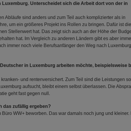
in Luxemburg. Unterscheidet sich die Arbeit dort von der in
ven Abläufe sind anders und zum Teil auch komplizierter als in
e, um ein größeres Projekt ins Rollen zu bringen. Dafür ist die
ohen Stellenwert hat. Das zeigt sich auch an der Höhe der Budge
halten hat. Im Vergleich zu anderen Ländern gibt es aber imm
uch immer noch viele Berufsanfänger den Weg nach Luxembur
s Deutscher in Luxemburg arbeiten möchte, beispielsweise b
 kranken- und rentenversichert. Zum Teil sind die Leistungen s
Luxemburg aufsucht, bleibt einem selbst überlassen. Die Abspr
tie geht fast gegen null.
h das zufällig ergeben?
 Büro WW+ beworben. Das war damals noch jung und kleiner.