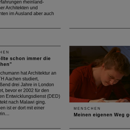
rfahrungen rheinland-
her Architekten und
nten im Ausland aber auch
HEN
ollte schon immer die
ehen"
chumann hat Architektur an
H Aachen studiert,
ßend drei Jahre in London
et, bevor er 2002 für den
en Entwicklungsdienst (DED)
itekt nach Malawi ging.
n ist er dort mit einer
MENSCHEN
rin…
Meinen eigenen Weg 