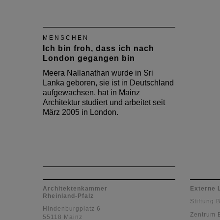
MENSCHEN
Ich bin froh, dass ich nach
London gegangen bin
Meera Nallanathan wurde in Sri
Lanka geboren, sie ist in Deutschland
aufgewachsen, hat in Mainz
Architektur studiert und arbeitet seit
März 2005 in London.
Architektenkammer
Externe 
Rheinland-Pfalz
Stiftung 
Hindenburgplatz 6
Zentrum 
55118 Mainz