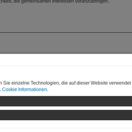
chkeit, die gemeinsamen Interessen voranzubringen.
n Sie einzelne Technologien, die auf dieser Website verwendet
.
Cookie Informationen.
WEITERLESEN
HEN
MENSCHEN
ftsführer in einem
„Ich habe mich in Spani
ekturbüro
wohl gefühlt!"