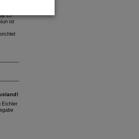
m
app 13
Nun ist
erichtet
Ausland!
 Eichler
usgabe