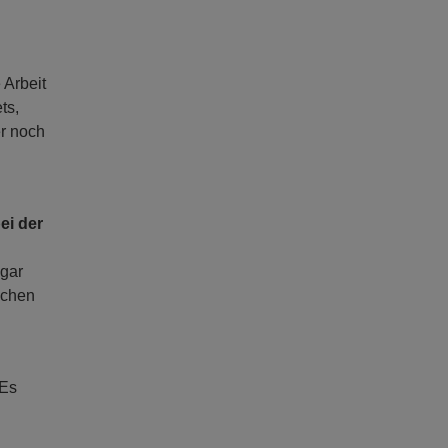
 Arbeit
ts,
er noch
g
ei der
ogar
achen
 Es