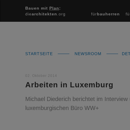
Bauen mit
Plan
:
die
architekten
.org
für
bauherren
fü
STARTSEITE
NEWSROOM
DET
02. Oktober 2014
Arbeiten in Luxemburg
Michael Diederich berichtet im Interview 
luxemburgischen Büro WW+