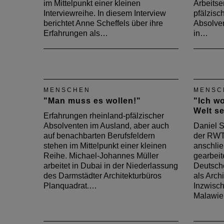
im Mittelpunkt einer kleinen
Arbeitse
Interviewreihe. In diesem Interview
pfälzisc
berichtet Anne Scheffels über ihre
Absolve
Erfahrungen als…
in…
MENSCHEN
MENSC
"Man muss es wollen!"
"Ich w
Welt s
Erfahrungen rheinland-pfälzischer
Absolventen im Ausland, aber auch
Daniel S
auf benachbarten Berufsfeldern
der RWT
stehen im Mittelpunkt einer kleinen
anschlie
Reihe. Michael-Johannes Müller
gearbeit
arbeitet in Dubai in der Niederlassung
Deutsch
des Darmstädter Architekturbüros
als Arch
Planquadrat.…
Inzwische
Malawie