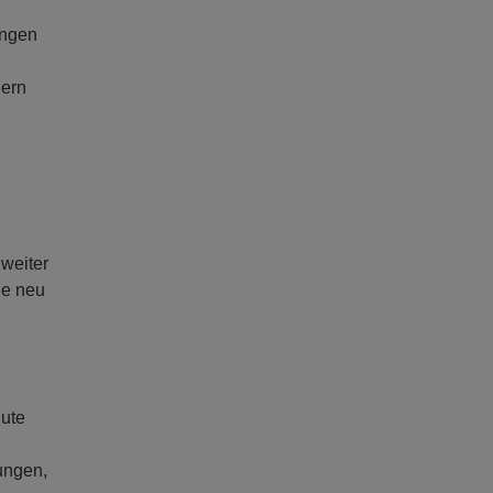
ungen
nern
 weiter
de neu
gute
ungen,