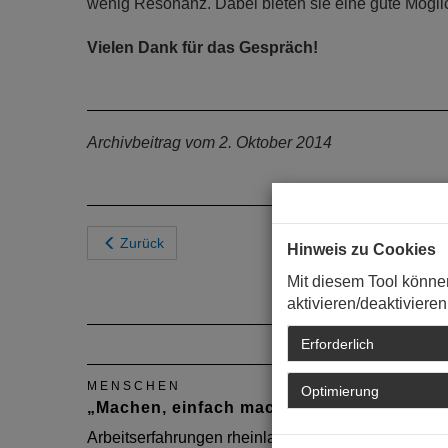
wenig Resonanz. Dabei bieten sie eine gute Mögli
Vielen Dank für das Gespräch!
Archivbeitrag vom 2. Oktober 2014
Zurück
Hinweis zu Cookies
Mit diesem Tool könne
aktivieren/deaktivieren
Erforderlich
MENSCHEN
MENSC
Optimierung
„Machen, einfach machen!“
Geschä
Archit
Arbeitserfahrungen rheinland-