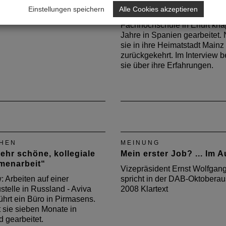
ieger berichtet über seine
Alexandra Boy hat nach ihre
Einstellungen speichern
Alle Cookies akzeptieren
t als Geschäftsführer
Architekturstudium an der
Fachhochschule in Erfurt kn
Jahre in Spanien gearbeitet. 
sie in ihre Heimatstadt Mainz
zurückgekehrt. Im Interview b
sie über ihre Erfahrungen.
HEN
MEINUNG
ehr schöne, kollegiale
Mein erster Job? ... Im 
enarbeit“
Vizepräsident Ernst Wolfgang
w: Arbeiten auf einer
spricht in der DAB-Oktobera
telle in Russland - Aviva
2008 Klartext
führt ein Büro in Pirmasens.
 sie sieben Monate in
 gearbeitet.