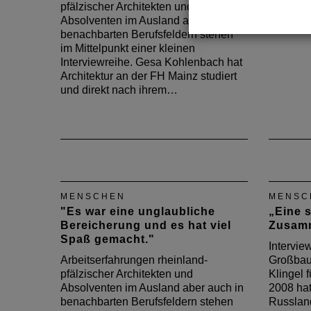
pfälzischer Architekten und
Martin R
Absolventen im Ausland aber auch in
Tätigkei
benachbarten Berufsfeldern stehen
im Mittelpunkt einer kleinen
Interviewreihe. Gesa Kohlenbach hat
Architektur an der FH Mainz studiert
und direkt nach ihrem…
MENSCHEN
MENSC
"Es war eine unglaubliche
„Eine s
Bereicherung und es hat viel
Zusamm
Spaß gemacht."
Intervie
Arbeitserfahrungen rheinland-
Großbaus
pfälzischer Architekten und
Klingel 
Absolventen im Ausland aber auch in
2008 hat
benachbarten Berufsfeldern stehen
Russland