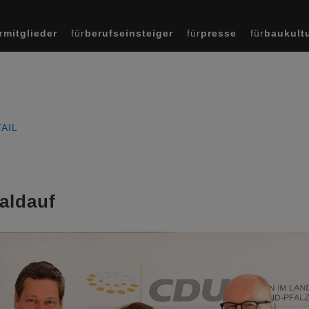
r
mitglieder
für
berufseinsteiger
für
presse
für
baukult
AIL
Baldauf