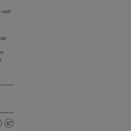
- und
rde
en
n