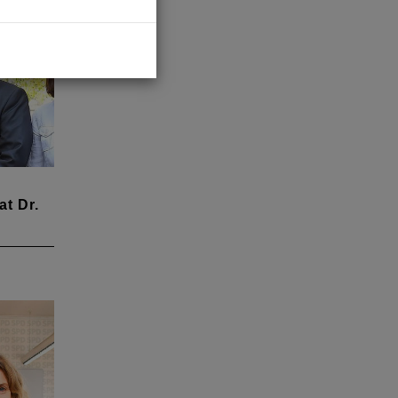
en,
mmunen
m 26.
t Dr.
d
en
Dr.