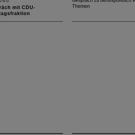
Gespräch zu berufspolitisch 
UNG
Themen
räch mit CDU-
agsfraktion
September 2013 traf sich
räsidium der Kammer mit
DU-Landtagsfraktion