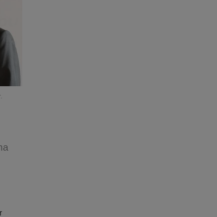
.
ma
r