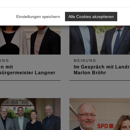
ürgermeister von Worms
der Vorsitzenden des
Ausschusses Bauen, Wohn
Stadtentwicklung und Ko
Einstellungen speichern
Alle Cookies akzeptieren
im Deutschen Bundestag a
September 2019 in Berlin
UNG
MEINUNG
en mit
Im Gespräch mit Landra
bürgermeister Langner
Marlon Bröhr
. Dezember 2018 trafen
Baukultur, Wettbewerbe un
ammervertreter zu einem
Wohnungsbaupolitik Them
 Gespräch mit David
beim Gespräch mit Landrat 
r, der seit Anfang Mai
Marlon Bröhr
Oberbürgermeister der
Koblenz ist. Integrierte
ntwicklung war das Top-
.