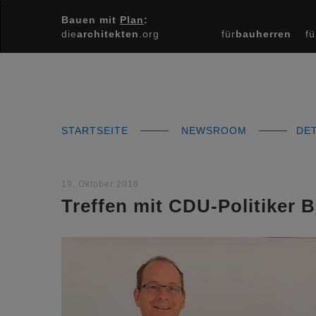
Bauen mit
Plan
:
die
architekten
.org
für
bauherren
fü
STARTSEITE
NEWSROOM
DET
19. Oktober 2018
Treffen mit CDU-Politiker 