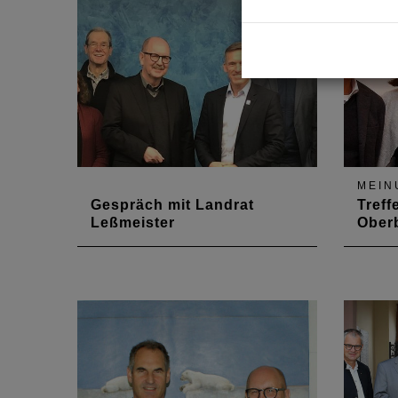
Architektenkammer Rheinland-
Oberb
Pfalz
ist.
MEIN
Gespräch mit Landrat
Treff
Leßmeister
Ober
Am 7. Februar fand ein erstes
Am 12
Gespräch mit dem neuen Landrat
sich K
Ralf Leßmeister im Kreis
ersten
Kaiserslautern statt. Auf der
Langne
Agenda standen die Themen
2018 
Baukultur, "Mobiler
Stadt 
Gestaltungsbeirat" und das
Stadte
Projekt "Wir sind Heimat 2.0".
Thema