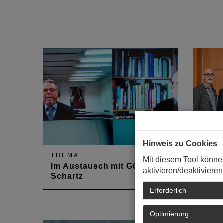
Hinweis zu Cookies
THEMA
MEIN
Mit diesem Tool könne
Im Austausch mit Günther
Treff
aktivieren/deaktivieren
Schartz
Ober
Erforderlich
Änderung der HOAI stand im
Am 5. 
Mittelpunkt des Gespräches von
Gesprä
Optimierung
Landkreistag und
der sei