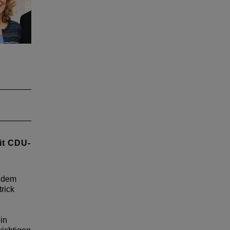
alt
ktion
che
f der
oziale
it CDU-
ie
nd
t dem
rick
in