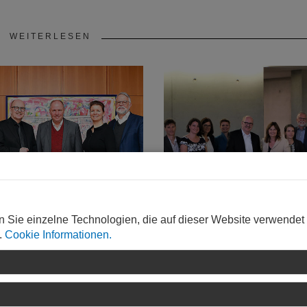
WEITERLESEN
UNG
MEINUNG
n Sie einzelne Technologien, die auf dieser Website verwendet
en mit
Im Gespräch mit MdB
.
Cookie Informationen.
bürgermeister Kessel
Mechthild Heil
Februar fand ein erstes
Das EuGH-Urteil zum HOAI
ch mit Adolf Kessel statt,
Vertragsverletzungsverfahr
t 1. Juli 2019
das Top-Thema im Gespräc