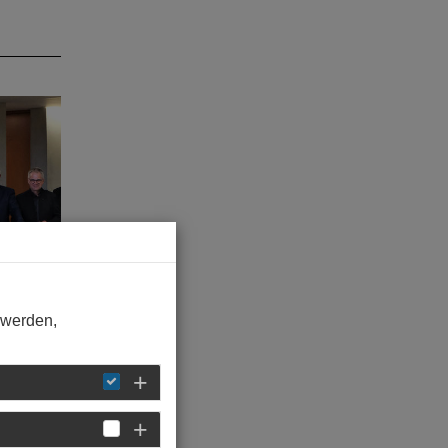
 werden,
-
en war
h mit