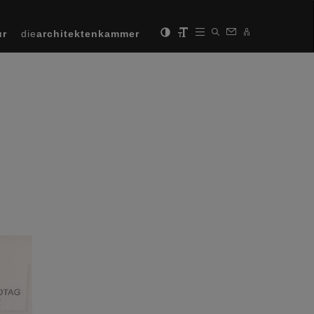
ur
die
architektenkammer