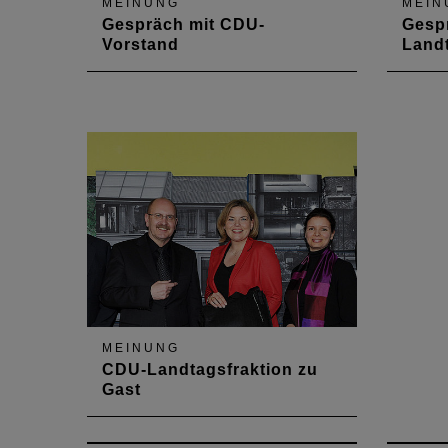
MEINUNG
MEIN
Gespräch mit CDU-
Gesp
Vorstand
Landt
Am 16. Juli 2014 trafen sich das
Am 3. 
Präsidium und die
das P
Hauptgeschäftsführerin der
der C
Architektenkammer mit dem
stellvertretenden
Landesvorsitzenden und
Landtagsabgeordneten der CDU,
Christian Baldauf.
MEINUNG
CDU-Landtagsfraktion zu
Gast
Am 26. April 2012 fand ein