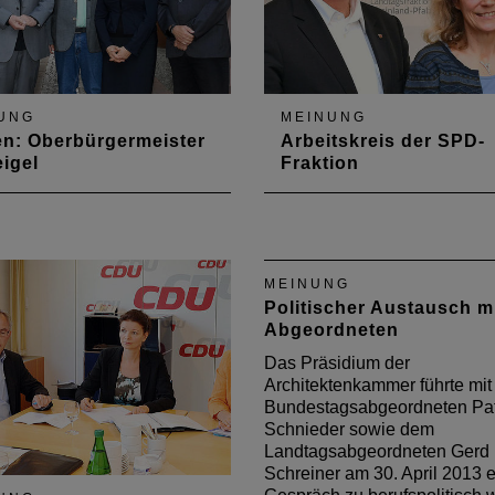
UNG
MEINUNG
en: Oberbürgermeister
Arbeitskreis der SPD-
igel
Fraktion
 August 2018 trafen sich
Mit dem Arbeitskreis Haush
vertreter zu einem ersten
und Finanzen der SPD-Fra
ch mit Marc Weigel, seit
gab es gleich zwei Gesprä
g des Jahres
des Kammerpräsidiums. Au
MEINUNG
ürgermeister von Neustadt
Agenda standen u. a. die S
Politischer Austausch m
 Weinstraße.
Wohnraumförderung und d
Abgeordneten
Balance zwischen Stadt u
Land.
Das Präsidium der
Architektenkammer führte mi
Bundestagsabgeordneten Pat
Schnieder sowie dem
Landtagsabgeordneten Gerd
Schreiner am 30. April 2013 e