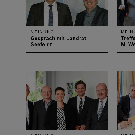
MEINUNG
MEIN
Gespräch mit Landrat
Treff
Seefeldt
M. We
Am 4. September 2018 fand ein
Am 10.
erstes Gespräch mit dem neuen
Kammer
Landrat im Kreis Südliche
Gesprä
Weinstraße statt. Auf der Agenda
Anfan
standen die Themen Baukultur,
Oberb
"mobiler Gestaltungsbeirat" und
an der
das Projekt "Wir sind Heimat".