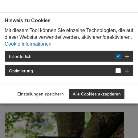
Bauen mit
Plan
:
die
architekten
.org
Hinweis zu Cookies
Mit diesem Tool können Sie einzelne Technologien, die auf
dieser Website verwendet werden, aktivieren/deaktivieren.
Cookie Informationen.
Erforderlich
STARTSEITE
NEWSROOM
DETAIL
Optimierung
23. Juni 2020
„Wir sind Heimat!“ im
Einstellungen speichern
Alle Cookies akzeptieren
Newsfeed