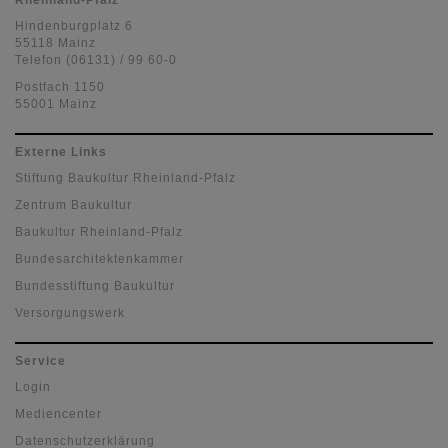
Rheinland-Pfalz
Hindenburgplatz 6
55118 Mainz
Telefon (06131) / 99 60-0
Postfach 1150
55001 Mainz
Externe Links
Stiftung Baukultur Rheinland-Pfalz
Zentrum Baukultur
Baukultur Rheinland-Pfalz
Bundesarchitektenkammer
Bundesstiftung Baukultur
Versorgungswerk
Service
Login
Mediencenter
Datenschutzerklärung