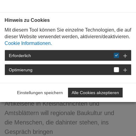
Bauen mit
Plan
:
die
architekten
.org
Hinweis zu Cookies
Mit diesem Tool können Sie einzelne Technologien, die auf
dieser Website verwendet werden, aktivieren/deaktivieren.
Cookie Informationen.
Erforderlich
STARTSEITE
NEWSROOM
DETAIL
Optimierung
22. Januar 2015
Wir sind Heimat
Einstellungen speichern
Alle Cookies akzeptieren
Artikelserie in Kreisnachrichten und
Amtsblättern will regionale Baukultur und
die Menschen, die dahinter stehen, ins
Gespräch bringen