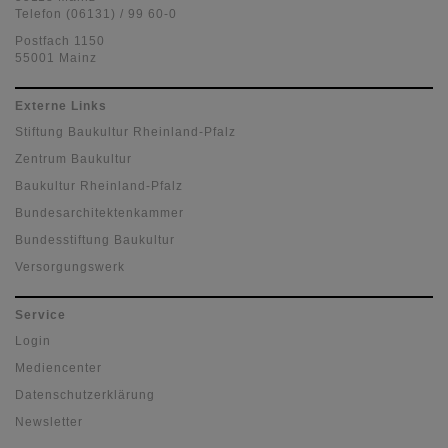
Telefon (06131) / 99 60-0
Postfach 1150
55001 Mainz
Externe Links
Stiftung Baukultur Rheinland-Pfalz
Zentrum Baukultur
Baukultur Rheinland-Pfalz
Bundesarchitektenkammer
Bundesstiftung Baukultur
Versorgungswerk
Service
Login
Mediencenter
Datenschutzerklärung
Newsletter