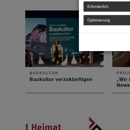
Erforderlich
Optimierung
BAUKULTUR
PROJ
Baukultur verzukünftigen
„Wir 
News
Zum Online-Forum „Baukultur im
„Wir s
ländlichen Raum – Chance und
wichti
Aufgabe“ trafen sich Mitte April
Kanäl
Architektenkammer, Landkreistag
und Tw
und zwei Baukulturexperten,
denn Baukultur ist kein