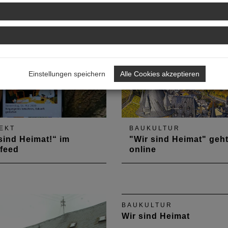
Einstellungen speichern
Alle Cookies akzeptieren
EKT
BAUKULTUR
sind Heimat!“ im
"Wir sind Heimat" geh
feed
online
ind Heimat 2.0!“ ist auf den
Die Publikationsreihe „Wir 
gsten Social-Media-
Heimat“ ist in erster Linie e
en Facebook, Instagram
den Printbereich ausgelegt
itter vertreten.
Projekt. Die Beiträge über
BAUKULTUR
beispielhafte, ländliche
Wir sind Heimat
Baukulturprojekte erreichen