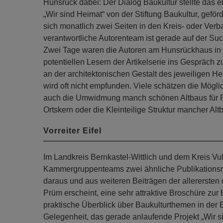
Hunsrück dabei: Der Dialog Baukultur stellte das e
„Wir sind Heimat“ von der Stiftung Baukultur, gefö
sich monatlich zwei Seiten in den Kreis- oder V
verantwortliche Autorenteam ist gerade auf der S
Zwei Tage waren die Autoren am Hunsrückhaus in ei
potentiellen Lesern der Artikelserie ins Gespräch
an der architektonischen Gestalt des jeweiligen He
wird oft nicht empfunden. Viele schätzen die Möglic
auch die Umwidmung manch schönen Altbaus für 
Ortskern oder die Kleinteilige Struktur mancher A
Vorreiter Eifel
Im Landkreis Bernkastel-Wittlich und dem Kreis V
Kammergruppenteams zwei ähnliche Publikationsr
daraus und aus weiteren Beiträgen der allerersten 
Prüm erscheint, eine sehr attraktive Broschüre zur 
praktische Überblick über Baukulturthemen in der E
Gelegenheit, das gerade anlaufende Projekt „Wir si