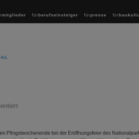
r
mitglieder
für
berufseinsteiger
für
presse
für
baukult
AIL
entiert
am Pfingstwochenende bei der Eröffnungsfeier des Nationalpar