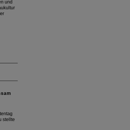
s
ten und
…
aukultur
er
insam
tentag
 stellte