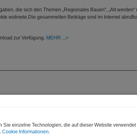
usgaben, die sich den Themen „Regionales Bauen“, „Alt werden“
te widmete.Die gesammelten Beiträge sind im Internet abrufb
wnload zur Verfügung.
MEHR
n Sie einzelne Technologien, die auf dieser Website verwendet
.
Cookie Informationen.
WEITERLESEN