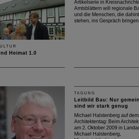
den Kreiszeitungen oder al
Artikelserie in Kreisnachrich
Beileger in den amtlichen
Amtsblättern will regionale B
und die Menschen, die dahint
stehen, ins Gespräch bringen
ULTUR
ind Heimat 1.0
itte 2015 werden in den
 und Amtsblättern der
ndsgemeinden
nburg, Hauenstein,
TAGUNG
böllen und Dahner-
Leitbild Bau: Nur geme
nlang sowie des
sind wir stark genug
eises Trier-Saarburg unter
tel „Wir sind Heimat“
Michael Halstenberg auf dem
lich bemerkenswerte
Architektentag: Beim Architek
 vorgestellt.…
am 2. Oktober 2009 in Landau
Michael Halstenberg,