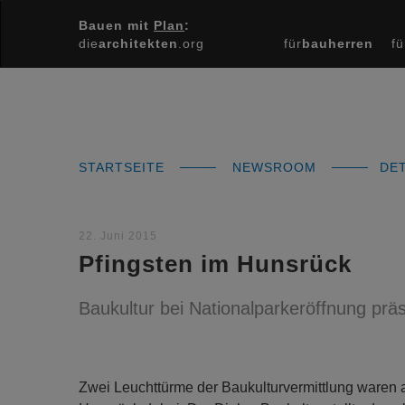
Bauen mit
Plan
:
die
architekten
.org
für
bauherren
fü
STARTSEITE
NEWSROOM
DET
22. Juni 2015
Pfingsten im Hunsrück
Baukultur bei Nationalparkeröffnung präs
Zwei Leuchttürme der Baukulturvermittlung waren 