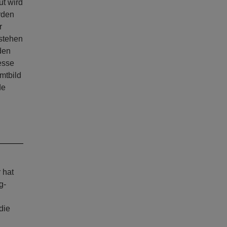
ut wird
rden
r
 stehen
den
esse
mtbild
de
 hat
g-
die