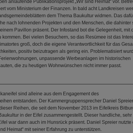
ben anlaufende Publikationsprojekt „Wir sind Heimat“ vor. Betre
rdert vom Ministerium der Finanzen. In bald acht Landkreisen we
erbandsgemeindeblättern dem Thema Baukultur widmen. Das dafü
uche nach lohnenden Projekten und den Menschen, die dahinter
nem Pavillon präsent. Der Infostand bot die Gelegenheit, mit 
 zu kommen. Bei vielen Besuchern, so das Resümee ist das Inter
imatortes groß, doch die eigene Verantwortlichkeit für das Gesa
hkeiten, positiv beizutragen als gering ein. Problematisiert wur
Ferienwohnungen, unpassende Werbeanlagen im historischen
ltbauten, die zu heutigen Wohnwünschen nicht immer passt.
ulkaneifel sind alleine aus dem Engagement des
eihen entstanden. Der Kammergruppensprecher Daniel Spreier
dieser Reihen, die seit dem November 2013 im Eifelkreis Bitbur
Baukultur in der Eifel zusammengestellt. Dieser handliche, sehr
ifel war dann auch im Hunsrück präsent. Daniel Spreier nutzte 
nd Heimat“ mit seiner Erfahrung zu unterstützen.