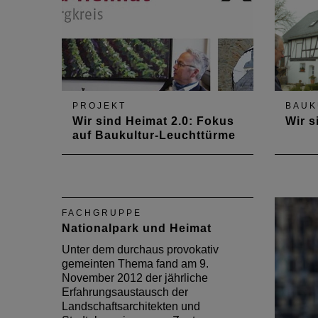
Exklusivthema für Metropolen…
PROJEKT
BAUK
Wir sind Heimat 2.0: Fokus
Wir s
auf Baukultur-Leuchttürme
Das Publikationsprojekt „Wir sind
Seit M
Heimat“ geht in die zweite
Kreis-
Runde: Die Stiftung Baukultur
Verba
Rheinland-Pfalz setzt, gefördert
Hache
FACHGRUPPE
durch das Finanzministerium
Rhein
Nationalpark und Heimat
Rheinland-Pfalz, die erfolgreiche
Felse
Kampagne für regionale
Landkr
Unter dem durchaus provokativ
Baukultur im ländlichen Bereich
dem Ti
gemeinten Thema fand am 9.
fort.
monat
November 2012 der jährliche
Häuser
Erfahrungsaustausch der
Landschaftsarchitekten und