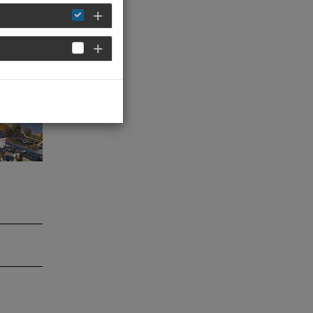
t
sind
in auf
es
 in