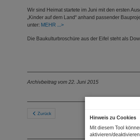
Wir sind Heimat startete im Juni mit den ersten A
„Kinder auf dem Land“ anhand passender Bauprojek
unter:
MEHR
Die Baukulturbroschüre aus der Eifel steht als Do
Archivbeitrag vom 22. Juni 2015
Zurück
Hinweis zu Cookies
Mit diesem Tool könne
aktivieren/deaktivieren