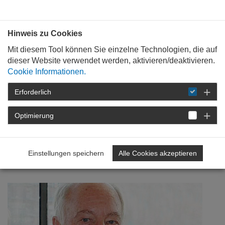
Bauen mit
Plan
:
die
architekten
.org
Hinweis zu Cookies
Mit diesem Tool können Sie einzelne Technologien, die auf
dieser Website verwendet werden, aktivieren/deaktivieren.
Cookie Informationen.
Erforderlich
STARTSEITE
NEWSROOM
DETAIL
Optimierung
08. März 2018
Thomas Lahmé zum 80.
Einstellungen speichern
Alle Cookies akzeptieren
Geburtstag