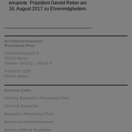
ernannte Präsident Gerold Reker am
16. August 2017 zu Ehrenmitgliedern.
Architektenkammer
Rheinland-Pfalz
Hindenburgplatz 6
55118 Mainz
Telefon (06131) / 99 60-0
Postfach 1150
55001 Mainz
Externe Links
Stiftung Baukultur Rheinland-Pfalz
Zentrum Baukultur
Baukultur Rheinland-Pfalz
Bundesarchitektenkammer
Bundesstiftung Baukultur