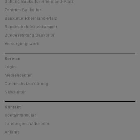
Stiftung Baukultur Rheinland-Pfalz
Zentrum Baukultur
Baukultur Rheinland-Pfalz
Bundesarchitektenkammer
Bundesstiftung Baukultur
Versorgungswerk
Service
Login
Mediencenter
Datenschutzerklärung
Newsletter
Kontakt
Kontaktformular
Landesgeschäftsstelle
Anfahrt