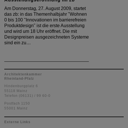
Am Donnerstag, 27. August 2009, startet
das zb: in das Themenhalbjahr "Wohnen
0 bis 100 "Innovationen im barrierefreien
Produktdesign" ist die erste Ausstellung
und wird um 18 Uhr eröffnet. Die mit
Designpreisen ausgezeichneten Systeme
sind ein zu…
Architektenkammer
Rheinland-Pfalz
Hindenburgplatz 6
55118 Mainz
Telefon (06131) / 99 60-0
Postfach 1150
55001 Mainz
Externe Links