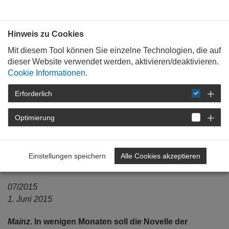
Bauen mit
Plan
:
die
architekten
.org
Hinweis zu Cookies
Mit diesem Tool können Sie einzelne Technologien, die auf
dieser Website verwendet werden, aktivieren/deaktivieren.
Cookie Informationen.
Erforderlich
STARTSEITE
NEWSROOM
DETAIL
Optimierung
01. Juni 2015
Ohne Schwelle - Planen und
Einstellungen speichern
Alle Cookies akzeptieren
Bauen barrierefrei
07/2015
1. Juni 2015
Mainz.
In wenigen Monaten soll die Novelle der