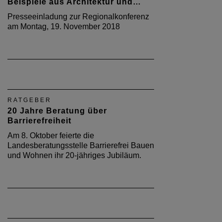
PRESSEMITTEILUNG
Ohne Schwelle - Planen und
Bauen barrierefrei
07/2015 1. Juni 2015 Mainz. In wenigen
Monaten soll die Novelle der
Landesbauordnung in Kraft treten. Die
Belange von Barrierefreiheit und
Klimaschutz werden dann noch stärker
beim Planen und Bauen verankert. Wie
barrierefreies Bauen konkret…
THEMA
einfach anders! -
Ausstellungseröffnung im zb
Am Donnerstag, 27. August 2009, startet