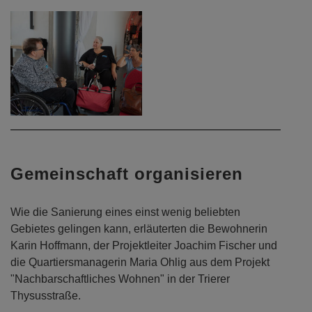
Gemeinschaft organisieren
Wie die Sanierung eines einst wenig beliebten
Gebietes gelingen kann, erläuterten die Bewohnerin
Karin Hoffmann, der Projektleiter Joachim Fischer und
die Quartiersmanagerin Maria Ohlig aus dem Projekt
"Nachbarschaftliches Wohnen" in der Trierer
Thysusstraße.
Die Entwicklung zweier Brachflächen sowie eines leer
stehenden Bestandsgebäudes waren 2011 Anlass für
die Inangriffnahme des dreiteiligen Modell- und
Entwicklungsvorhabens "Neues Wohnen in der