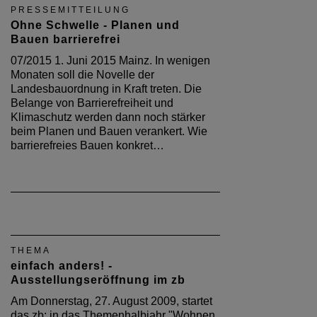
das zb: in das Themenhalbjahr "Wohnen
0 bis 100 "Innovationen im barrierefreien
Produktdesign" ist die erste Ausstellung
und wird um 18 Uhr eröffnet. Die mit
Designpreisen ausgezeichneten Systeme
sind ein zu…
Architektenkammer
Rheinland-Pfalz
Hindenburgplatz 6
55118 Mainz
Telefon (06131) / 99 60-0
Postfach 1150
55001 Mainz
Externe Links
Stiftung Baukultur Rheinland-Pfalz
Zentrum Baukultur