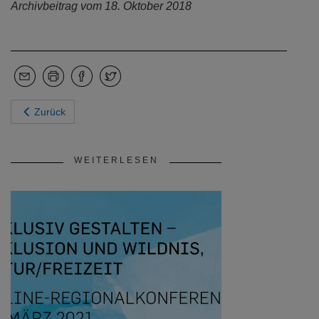
TAGUNG
Take a walk on the wild side
Regionalkonferenz Inklusion und
Wildnis, Natur, Freizeit | Sind
Barrierefreiheit und Wildnis ein
Widerspruch? Wie erleben
Menschen mit Behinderungen das
Thema Wildnis? Um diese und viele
weitere Fragen ging es bei der 13.
Regionalkonferenz „Inklusiv…
PRESSEMITTEILUNG
Inklusiv gestalten – Inklusion und