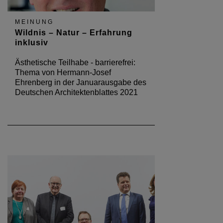
THEMA
Demokratie braucht Inklusion
Barrierefreie Räume planen -
Regionalkonferenz in Kaiserslautern
am 19. November 2018:
Bundesbeauftragter für die Belange
von Menschen mit Behinderungen
fördert Weiterbildungsoffensive
PRESSEMITTEILUNG
Inklusiv gestalten - Ideen und gute