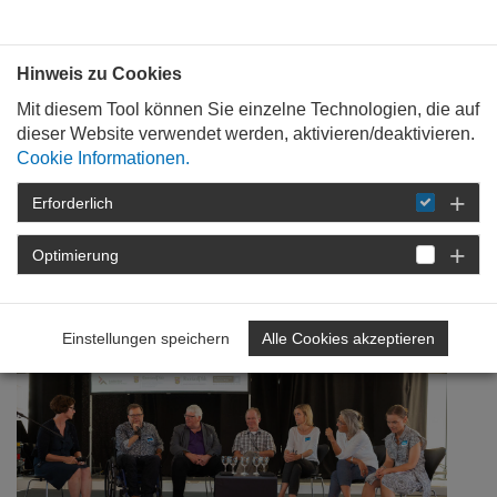
Bauen mit
Plan
:
die
architekten
.org
Hinweis zu Cookies
Mit diesem Tool können Sie einzelne Technologien, die auf
dieser Website verwendet werden, aktivieren/deaktivieren.
Cookie Informationen.
Erforderlich
STARTSEITE
NEWSROOM
DETAIL
Optimierung
18. Oktober 2018
Mehr Sensibilität
Einstellungen speichern
Alle Cookies akzeptieren