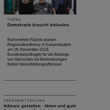
Beispiele aus Architektur und…
Presseeinladung zur Regionalkonferenz
am Montag, 19. November 2018
RATGEBER
20 Jahre Beratung über
Barrierefreiheit
Am 8. Oktober feierte die
Landesberatungsstelle Barrierefrei Bauen
und Wohnen ihr 20-jähriges Jubiläum.