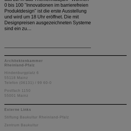
Baukultur Rheinland-Pfalz
Bundesarchitektenkammer
Bundesstiftung Baukultur
Versorgungswerk
Service
Login
Mediencenter
Datenschutzerklärung
Newsletter
Kontakt
Kontaktformular
Landesgeschäftsstelle
Anfahrt