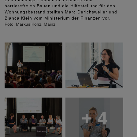
Inklusionsverträglichkeitsprüfung
In der Schlussrunde waren sich alle einig:
Barrierefreiheit ist eine Daueraufgabe. Hermann-Josef
Ehrenberg griff auf seine Erfahrungen als
Landschaftsarchitekt zurück:
Umweltverträglichkeitsprüfungen seien für die
Grünraum und Freiflächenplanung seit vielen Jahren
Standardinstrument. Er regte an, in ähnlich
selbstverständlicher Art neue Bauprojekte einer
"Inklusionsverträglichkeitsprüfung" zu unterziehen.