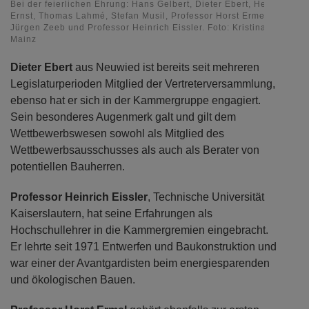
Bei der feierlichen Ehrung: Hans Gelbert, Dieter Ebert, Helmut
Ernst, Thomas Lahmé, Stefan Musil, Professor Horst Ermel, Heinz-
Jürgen Zeeb und Professor Heinrich Eissler. Foto: Kristina Schäfer,
Mainz
Dieter Ebert
aus Neuwied ist bereits seit mehreren
Legislaturperioden Mitglied der Vertreterversammlung,
ebenso hat er sich in der Kammergruppe engagiert.
Sein besonderes Augenmerk galt und gilt dem
Wettbewerbswesen sowohl als Mitglied des
Wettbewerbsausschusses als auch als Berater von
potentiellen Bauherren.
Professor Heinrich Eissler
, Technische Universität
Kaiserslautern, hat seine Erfahrungen als
Hochschullehrer in die Kammergremien eingebracht.
Er lehrte seit 1971 Entwerfen und Baukonstruktion und
war einer der Avantgardisten beim energiesparenden
und ökologischen Bauen.