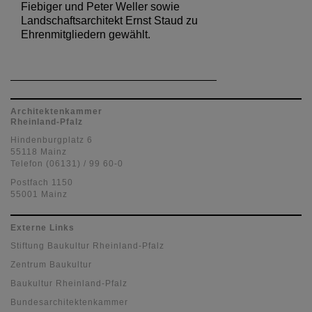
Fiebiger und Peter Weller sowie
Landschaftsarchitekt Ernst Staud zu
Ehrenmitgliedern gewählt.
Architektenkammer
Rheinland-Pfalz
Hindenburgplatz 6
55118 Mainz
Telefon (06131) / 99 60-0
Postfach 1150
55001 Mainz
Externe Links
Stiftung Baukultur Rheinland-Pfalz
Zentrum Baukultur
Baukultur Rheinland-Pfalz
Bundesarchitektenkammer